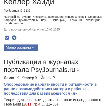
Келлер Хайди
PsyJournalsID: 5135
Научный сотрудник Института психологии университета г. Оснабрюк,
Кафедра гуманитарных наук., Оснабрюк, Германия, hkeller@uni-
osnabrueck.de
Дата последнего обновления: 10.06.2025
Меню раздела
Публикации
Публикации в журналах
портала PsyJournals.ru
1
Демют К., Келлер Х., Йовси Р.
Опосредование нарративности и ритмичности в
ранних взаимодействиях матери и ребенка -
последствия для развивающегося «я»
Теория деятельности: деятельностные исследования в
Германии (
2011. № 4
С. 11–36)