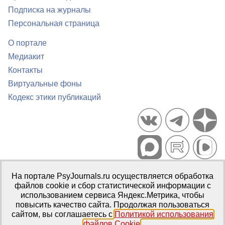
Подписка на журналы
Персональная страница
О портале
Медиакит
Контакты
Виртуальные фоны
Кодекс этики публикаций
Портал психологических изданий PsyJournals.ru, 2007–2026
На портале PsyJournals.ru осуществляется обработка
Правила использования материалов
файлов cookie и сбор статистической информации с
Свидетельство регистрации СМИ
Эл № ФС77-66447 от 14 июля
использованием сервиса Яндекс.Метрика, чтобы
2016 г.
повысить качество сайта. Продолжая пользоваться
сайтом, вы соглашаетесь с
Политикой использования
Издатель:
ФГБОУ ВО МГППУ
файлов Cookie
.