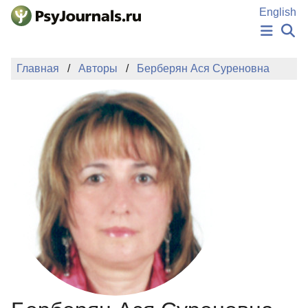
Перейти к основному содержанию
English
НОВОСТИ
Главная
Авторы
Берберян Ася Суреновна
ИЗДАНИЯ
АВТОРЫ
ПОДАТЬ РУКОПИСЬ
БАЗА ЗНАНИЙ
КЛЮЧЕВЫЕ СЛОВА
Регистрация
Вход