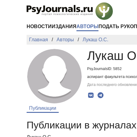
Перейти к основному содержанию
НОВОСТИ
ИЗДАНИЯ
АВТОРЫ
ПОДАТЬ РУКО
Главная
Авторы
Лукаш О.С.
Лукаш О
PsyJournalsID: 5852
аспирант факультета психо
Дата последнего обновления
Публикации
Публикации в журналах 