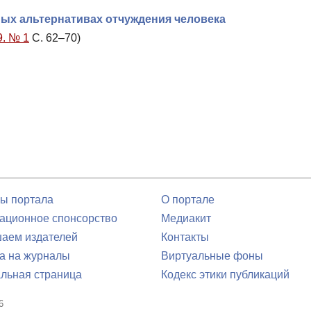
ных альтернативах отчуждения человека
9. № 1
С. 62–70)
ы портала
О портале
ционное спонсорство
Медиакит
аем издателей
Контакты
а на журналы
Виртуальные фоны
льная страница
Кодекс этики публикаций
6