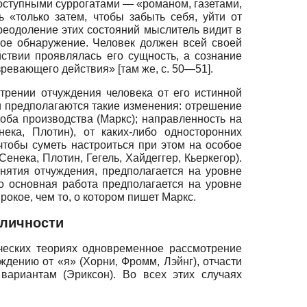
доступными суррогатами — «романом, газетами,
 «только затем, чтобы забыть себя, уйти от
Преодоление этих состояний мыслитель видит в
ое обнаружение. Человек должен всей своей
ействии проявлялась его сущность, а сознание
ревающего действия» [там же, с. 50—51].
трении отчуждения человека от его истинной
и предполагаются такие изменения: отрешение
соба производства (Маркс); направленность на
ека, Плотин), от каких-либо односторонних
чтобы суметь настроиться при этом на особое
нека, Плотин, Ге­гель, Хайдеггер, Кьеркегор).
нятия отчуждения, предполагается на уровне
о основная работа предполагается на уровне
рокое, чем то, о котором пишет Маркс.
 личности
ческих теориях одновременное рассмотрение
дению от «я» (Хорни, Фромм, Лэйнг), отчасти
ариантам (Эриксон). Во всех этих случаях