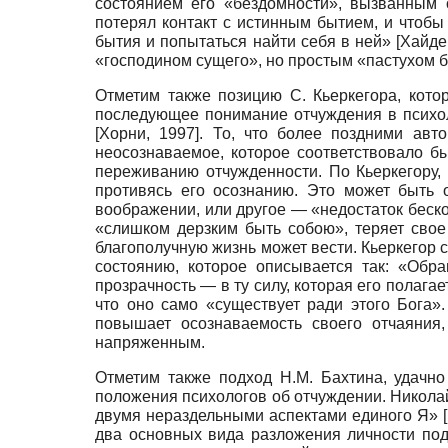
состоянием его «бездомности», вызванным 
потерял контакт с истинным бытием, и чтобы
бытия и попытаться найти себя в ней»
[
Хайде
«господином сущего», но простым «пастухом б
Отметим также позицию С. Кьеркегора, кото
последующее понимание отчуждения в психол
[
Хорни, 1997
]
. То, что более поздними авто
неосознаваемое, которое соответствовало б
переживанию отчужденности. По Кьеркегору, 
противясь его осознанию. Это может быть о
воображении, или другое — «недостаток беско
«слишком дерзким быть собою», теряет свое
благополучную жизнь может вести. Кьеркегор 
состоянию, которое описывается так: «Обр
прозрачность — в ту силу, которая его полагае
что оно само «существует ради этого Бога».
повышает осознаваемость своего отчаяния,
напряженным.
Отметим также подход Н.М. Бахтина, удачн
положения психологов об отчуждении. Николай
двумя нераздельными аспектами единого Я»
[
два основных вида разложения личности под