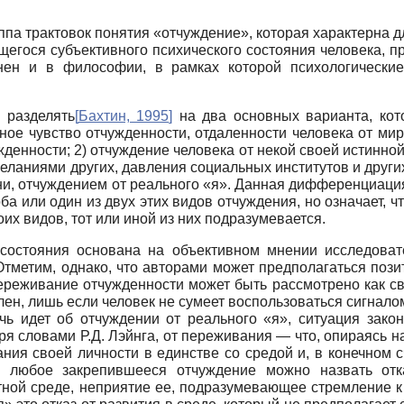
руппа трактовок понятия «отчуждение», которая характерна
егося субъективного психического состояния человека, п
нен и в философии, в рамках которой психологические
 разделять
[
Бахтин, 1995
]
на два основных варианта, кот
ое чувство отчужденности, отдаленности человека от мир
енности; 2) отчуждение человека от некой своей истинной
еланиями других, давления социальных институтов и друг
рни, отчуждением от реального «я». Данная дифференциаци
 или один из двух этих видов отчуждения, но означает, чт
х видов, тот или иной из них подразумевается.
 состояния основана на объективном мнении исследоват
Отметим, однако, что авторами может предполагаться поз
ереживание отчужденности может быть рассмотрено как свое
лен, лишь если человек не сумеет воспользоваться сигналом 
ечь идет об отчуждении от реального «я», ситуация зако
оворя словами Р.Д. Лэйнга, от переживания — что, опираясь 
ания своей личности в единстве со средой и, в конечном с
 любое закрепившееся отчуждение можно назвать отк
ретной среде, неприятие ее, подразумевающее стремление 