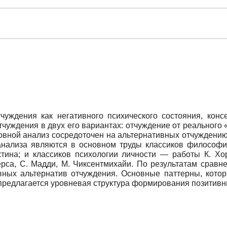
чуждения как негативного психического состояния, консе
тчуждения в двух его вариантах: отчуждение от реального
вной анализ сосредоточен на альтернативных отчуждению
анализа являются в основном труды классиков философи
хтина; и классиков психологии личности — работы К. Хо
жерса, С. Мадди, М. Чиксентмихайи. По результатам сра
ных альтернатив отчуждения. Основные паттерны, котор
 предлагается уровневая структура формирования позитивн