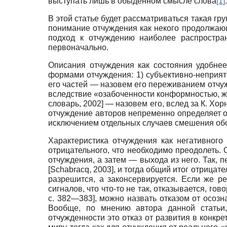
выступать лишь в обыденном смысле слова
[1
]
.
В этой статье будет рассматриваться такая г
понимание отчуждения как некого продолжающ
подход к отчуждению наиболее распростра
первоначально.
Описания отчуждения как состояния удобнее
формами отчуждения: 1) субъективно-неприятн
его частей — назовем его переживанием отчужд
вследствие «озабоченности конформностью, ж
словарь, 2002
]
— назовем его, вслед за К. Хо
отчуждение авторов непременно определяет оба
исключением отдельных случаев смешения обои
Характеристика отчуждения как негативного
отрицательного, что необходимо преодолеть. 
отчуждения, а затем — выхода из него. Так, п
[
Schabracq, 2003
]
, и тогда общий итог отрицате
разрешится, а законсервируется. Если же р
сигналов, что что-то не так, отказывается, г
с. 382—383], можно назвать отказом от осозн
Вообще, по мнению автора данной статьи,
отчужденности это отказ от развития в конк