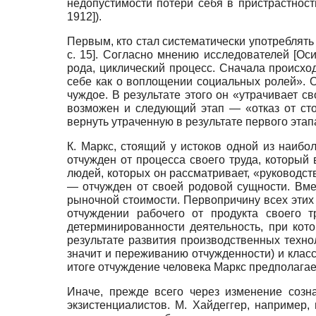
недопустимости потери себя в пристрастнос
1912
]
).
Первым, кто стал систематически употреблять
с. 15]
. Согласно мнению исследователей
[
Оси
рода, циклический процесс. Сначала происхо
себе как о воплощении социальных ролей». О
чуждое. В результате этого он «утрачивает 
возможен и следующий этап — «отказ от сто
вернуть утраченную в результате первого этап
К. Маркс, стоящий у истоков одной из наибо
отчужден от процесса своего труда, который 
людей, которых он рассматривает, «руководс
— отчужден от своей родовой сущности. Вме
рыночной стоимости. Первопричину всех этих
отчуждении рабочего от продукта своего 
детерминированности деятельность, при кот
результате развития производственных техно
значит и переживанию отчужденности) и класс
итоге отчуждение человека Маркс предполага
Иначе, прежде всего через изменение созн
экзистенциалистов. М. Хайдеггер, например,