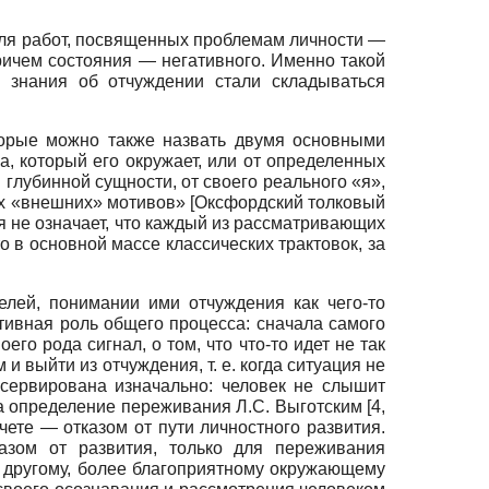
 для работ, посвященных проблемам личности —
ричем состояния — негативного. Именно такой
 знания об отчуждении стали складываться
орые можно также назвать двумя основными
а, который его окружает, или от определенных
 глубинной сущности, от своего реального «я»,
их «внешних» мотивов»
[
Оксфордский толковый
я не означает, что каждый из рассматривающих
о в основной массе классических трактовок, за
елей, понимании ими отчуждения как чего-то
итивная роль общего процесса: сначала самого
го рода сигнал, о том, что что-то идет не так
и выйти из отчуждения, т. е. когда ситуация не
нсервирована изначально: человек не слышит
на определение переживания Л.С. Выготским [4,
чете — отказом от пути личностного развития.
азом от развития, только для переживания
к другому, более благоприятному окружающему