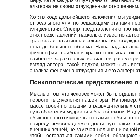
миру, тогда как для отчуждения от реального 
альтернатив своим отчужденным отношениям.
Хотя в ходе дальнейшего изложения мы увидим
от реального «я», но решающими этапами пе
или действия. Спектр представлений о против
этих представлений, насколько известно автор
трактовках позитивных альтернатив отчужде
гораздо большего объема. Наша задача локал
философии, наиболее кратко описывая их т
наиболее характерных вариантов рассмотре
взгляд автора, такой подход может быть ве
анализа феномена отчуждения и его альтернат
Психологические представления о
Мысль о том, что человек может быть отдален
первого тысячелетия нашей эры. Например,
массе своей погрязшим в разрушительных стр
путь обретения мудрости и благой жизни. В др
обыкновенно отчуждены от самих себя и поэто
природу, человек должен достигнуть таких вы
внешних вещей, не замечая больше ни одной 
чтобы оставаться самими собой, обращают 