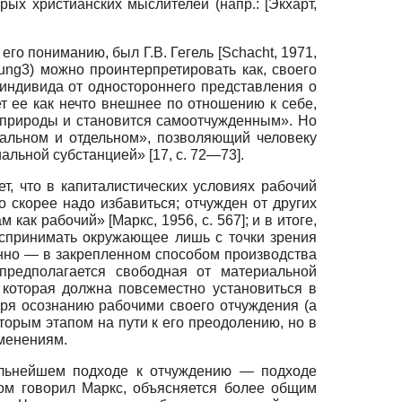
рых христианских мыслителей (напр.:
[
Экхарт,
его пониманию, был Г.В. Гегель
[
Schacht, 1971
,
ung
3) можно проинтер­претировать как, своего
 индивида от одностороннего представления о
т ее как нечто внешнее по отношению к себе,
й природы и становится самоотчужденным». Но
кальном и отдельном», позволяющий человеку
альной субстанцией» [17, с. 72—73].
т, что в капиталистических условиях рабочий
о скорее надо избавиться; отчужден от других
ам как рабочий»
[
Маркс, 1956
, с. 567]
; и в итоге,
оспринимать окружающее лишь с точки зрения
енно — в закрепленном способом производства
предполагается свободная от материальной
 которая должна повсеместно установиться в
аря осознанию рабочими своего отчуждения (а
торым этапом на пути к его преодолению, но в
менениям.
тельнейшем подходе к отчуждению — подходе
ором говорил Маркс, объясняется более общим