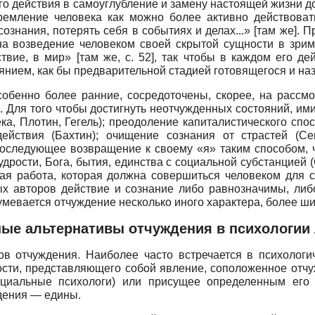
ого действия в самоуглубление и замену настоящей жизни 
тремление человека как можно более активно действовать
ознания, потерять себя в событиях и делах...» [там же]. 
на возведение человеком своей скрытой сущности в зрим
твие, в мир» [там же, с. 52], так чтобы в каждом его д
нием, как бы предварительной стадией готовящегося и наз
обенно более ранние, сосредоточены, скорее, на рассмо
. Для того чтобы достигнуть неотчужденных состояний, им
ка, Плотин, Гегель); преодоление капиталистического спо
йствия (Бах­тин); очищение сознания от страстей (Сен
 последующее возвращение к своему «я» таким способом, 
ости, Бога, бытия, единства с социальной субстанцией (Се
ая работа, которая должна совершиться человеком для с
ых авторов действие и сознание либо равнозначимы, либ
умевается отчуждение несколько иного характера, более ши
ые альтернативы отчуждения в психологии
ов отчуждения. Наиболее часто встречается в психологи
сти, представляющего собой явление, соположенное отчуж
циальные психологи) или присущее определенным его в
дения — едины.