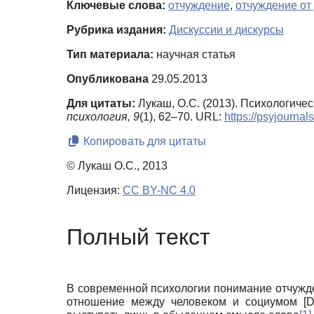
Ключевые слова:
отчуждение
,
отчуждение от
Рубрика издания:
Дискуссии и дискурсы
Тип материала:
научная статья
Опубликована
29.05.2013
Для цитаты:
Лукаш, О.С. (2013). Психологиче
психология,
9
(1), 62–70. URL:
https://psyjourna
Копировать для цитаты
© Лукаш О.С., 2013
Лицензия:
CC BY-NC 4.0
Полный текст
В современной психологии понимание отчужде
отношение между человеком и социумом
[
D