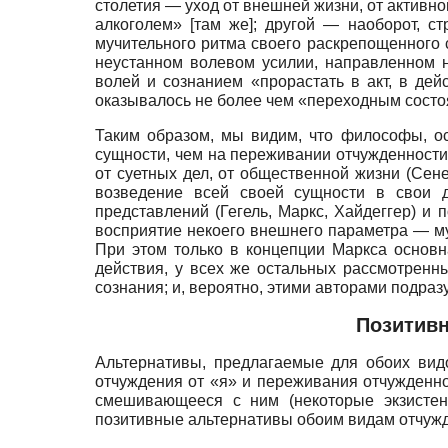
столетия — уход от внешней жизни, от активн
алкоголем» [там же]; другой — наоборот, с
мучительного ритма своего раскрепощенного с
неустанном волевом усилии, направленном 
волей и сознанием «прорастать в акт, в дейс
оказывалось не более чем «переходным состоя
Таким образом, мы видим, что философы, ос
сущности, чем на переживании отчужденности
от суетных дел, от общественной жизни (Сене
возведение всей своей сущности в свои де
представлений (Гегель, Маркс, Хайдеггер) и
восприятие некоего внешнего параметра — мудр
При этом только в концепции Маркса основн
действия, у всех же остальных рассмотренн
сознания; и, вероятно, этими авторами подраз
Позитивн
Альтернативы, предлагаемые для обоих вид
отчуждения от «я» и переживания отчужденно
смешивающееся с ним (некоторые экзистен
позитивные альтернативы обоим видам отчуж