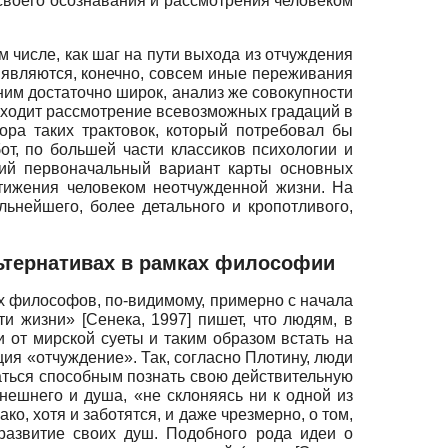
т своего осознавания и рассмотрения человеком
 числе, как шаг на пути выхода из отчуждения
являются, конечно, совсем иные переживания
ним достаточно широк, анализ же совокупности
е входит рассмотрение всевозможных градаций в
ора таких трактовок, который потребовал бы
от, по большей части классиков психологии и
кий первоначальный вариант карты основных
ижения человеком неотчуж­денной жизни. На
ьнейшего, более детального и кропотливого,
льтернативах в рамках философии
ах философов, по-видимому, примерно с начала
сти жизни»
[
Сенека, 1997
]
пишет, что людям, в
 от мирской суеты и таким образом встать на
ция «отчуждение». Так, согласно Плотину, люди
заться способным познать свою действительную
внешнего и душа, «не склоняясь ни к одной из
ако, хотя и заботятся, и даже чрезмерно, о том,
развитие своих душ. Подобного рода идеи о