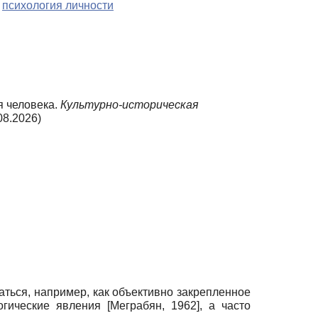
,
психология личности
я человека.
Культурно-историческая
08.2026)
ться, например, как объективно закрепленное
огические явления
[
Меграбян, 1962
]
, а часто