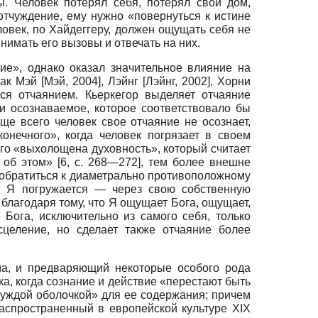
. Человек потерял себя, потерял свой дом,
отчуждение, ему нужно «повернуться к истине
еловек, по Хайдеггеру, должен ощущать себя не
имать его вызовы и отвечать на них.
ие», однако оказал значительное влияние на
как Мэй
[
Мэй, 2004
]
, Лэйнг
[
Лэйнг, 2002
]
, Хорни
тся отчаянием. Кьеркегор выделяет отчаяние
и осознаваемое, которое соответствовало бы
ще всего человек свое отчаяние не осознает,
онечного», когда человек погрязает в своем
ого «выхолощена духовность», который считает
об этом» [6, с. 268—272], тем более внешне
о обратиться к диаметрально противоположному
ое Я погружается — через свою собственную
, благодаря тому, что Я ощущает Бога, ощущает,
 Бога, исключительно из самого себя, только
сцеление, но сделает также отчаяние более
ма, и предваряющий некоторые особого рода
а, когда сознание и действие «перестают быть
чуждой оболочкой» для ее содержания; причем
аспространенный в европейской культуре XIX