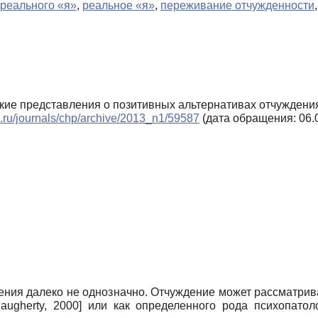
 реального «я»
,
реальное «я»
,
переживание отчужденности
ские представления о позитивных альтернативах отчуждени
ls.ru/journals/chp/archive/2013_n1/59587
(дата обращения: 06.
ния далеко не однозначно. Отчуждение может рассматрива
augherty, 2000
]
или как определенного рода психопатол