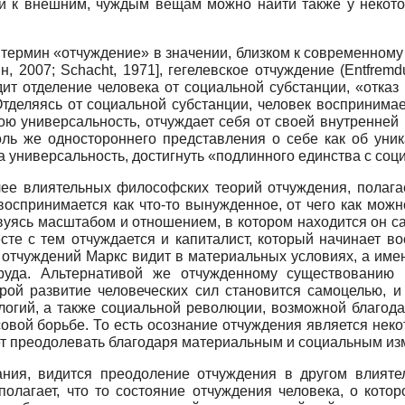
ти к внешним, чуждым вещам можно найти также у некото
 термин «отчуждение» в значении, близком к современному 
н, 2007
;
Schacht, 1971
]
, гегелевское отчуждение (
Entfremd
дит отделение человека от социальной субстанции, «отказ
тделяясь от социальной субстанции, человек воспринимае
свою универсальность, отчуждает себя от своей внутренне
ль же одностороннего представления о себе как об уни
а универсальность, достигнуть «подлинного единства с соци
лее влиятельных философских теорий отчуждения, полагае
воспринимается как что-то вынужденное, от чего как можн
твуясь масштабом и отношением, в котором находится он с
сте с тем отчуждается и капиталист, который начинает в
 отчуждений Маркс видит в материальных условиях, а им
труда. Альтернативой же отчужденному существованию 
орой развитие человеческих сил становится самоцелью, и
логий, а также социальной революции, возможной благод
овой борьбе. То есть осознание отчуждения является неко
ет преодолевать благодаря материальным и социальным из
ания, видится преодоление отчуждения в другом влия
 полагает, что то состояние отчуждения человека, о кот