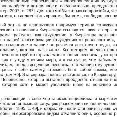
особенностями современной «новоевропейской» культуры
 вновь обрести потерянное и, следовательно, преодолеть 
ггер, 2007
, с. 287]
. Для того чтобы это могло произойти, ч
ытия», он должен жить «рядом с бытием», свободно восприн
рый хоть и не использовал напрямую термина «отчужден
огии: на описания Кьеркегора ссылаются такие авторы, 
рами трактуется как отчуждение, у Кьеркегора называе
ы в нашей классификации отчуждению от реального «я», 
осознаваемое отчаяние встречается достаточно редко, ча
тчаяние, которое называется Кьеркегором «недостаток к
нечного»: глубоко скрываемое отчаяние человека, у котор
 «я» в угоду мнениям мира, и «тем лучше, чем забывает 
считает, что для исцеления человека от отчаяния ему нужн
ащаясь к себе самому, стремясь быть собой самим, м
т» [там же]. Эта «прозрачность» достигается, по Кьеркегору
 Человек же, который пытается преодолеть отчаяние вне
 которая хотя и может увеличить шанс на конечное и
о сочетающий в себе черты экзистенциализма и марксиз
 Бах­тин описывает ситуацию разложения личности человек
Бахтин, 1995
, с. 49]
, и форма личности становится лишь «
обны кьеркегоровским видам отчаяния: один, особенно р