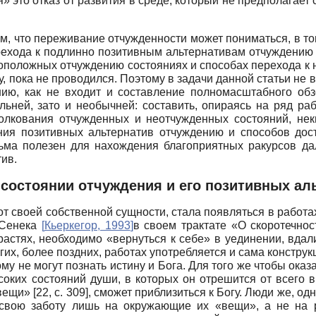
«я» это отказ от развития в среде, который не предполагае
, что переживание отчужденности может пониматься, в том
рехода к подлинно позитивным альтернативам отчуждению 
оположных отчуждению состояниях и способах перехода к 
у, пока не проводился. Поэтому в задачи данной статьи н
нию, как не входит и составление полномасштабного обз
ьней, зато и необыч­ней: составить, опираясь на ряд раб
олкования отчужденных и не­отчужденных состояний, не
ния позитивных альтернатив отчуждению и способов дост
сьма полезен для нахождения благоприятных ракурсов дал
ив.
 состоянии отчуждения и его позитивных а
 от своей собственной сущности, стала появляться в работ
 Сенека
[
Кьеркегор, 1993
]
в своем трактате «О скоротечно
астях, необходимо «вернуться к себе» в уединении, вдали
угих, более поздних, работах употребляется и сама конструк
му не могут познать истину и Бога. Для того же чтобы ока
соких состояний души, в которых он отрешится от всего 
вещи» [22,
c
. 309], сможет приблизиться к Богу. Люди же, одн
свою заботу лишь на окружающие их «вещи», а не на 