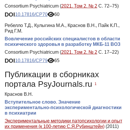
Consortium Psychiatricum (
2021. Том 2. № 2
С. 72–75)
DOI
10.17816/CP70
60
Ребелло Т.Д., Кулыгина М.А., Краснов В.Н., Пайк К.П.,
Рид Г.М.
Вовлечение российских специалистов в области
психического здоровья в разработку МКБ-11 ВОЗ
Consortium Psychiatricum (
2021. Том 2. № 2
С. 17–22)
DOI
10.17816/CP79
65
Публикации в сборниках
портала PsyJournals.ru
1
Краснов В.Н.
Вступительное слово. Значение
экспериментально-психологической диагностики
в психиатрии
Экспериментальные методики патопсихологии и опыт
их применения (к 100-летию С.Я.Рубинштейн)
(2011)