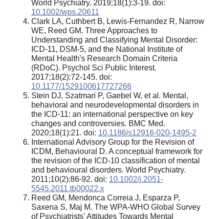
World Psychiatry. 2019;18(1):3-19. doi:
10.1002/wps.20611
Clark LA, Cuthbert B, Lewis-Fernandez R, Narrow
WE, Reed GM. Three Approaches to
Understanding and Classifying Mental Disorder:
ICD-11, DSM-5, and the National Institute of
Mental Health's Research Domain Criteria
(RDoC). Psychol Sci Public Interest.
2017;18(2):72-145. doi:
10.1177/1529100617727266
Stein DJ, Szatmari P, Gaebel W, et al. Mental,
behavioral and neurodevelopmental disorders in
the ICD-11: an international perspective on key
changes and controversies. BMC Med.
2020;18(1):21. doi:
10.1186/s12916-020-1495-2
International Advisory Group for the Revision of
ICDM, Behavioural D. A conceptual framework for
the revision of the ICD-10 classification of mental
and behavioural disorders. World Psychiatry.
2011;10(2):86-92. doi:
10.1002/j.2051-
5545.2011.tb00022.x
Reed GM, Mendonca Correia J, Esparza P,
Saxena S, Maj M. The WPA-WHO Global Survey
of Psychiatrists' Attitudes Towards Mental