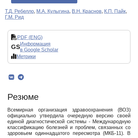
Т.Д. Ребелло
,
М.А. Кулыгина
,
В.Н. Краснов
,
К.П. Пайк
,
Г.М. Рид
PDF (ENG)
Информация
GS
в Google Scholar
Метрики
Резюме
Всемирная организация здравоохранения (ВОЗ)
официально утвердила очередную версию своей
единой диагностической системы - Международную
классификацию болезней и проблем, связанных со
здоровьем одиннадцатого пересмотра (МКБ-11). В