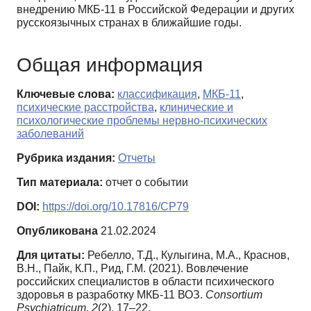
внедрению МКБ-11 в Российской Федерации и других
русскоязычных странах в ближайшие годы.
Общая информация
Ключевые слова:
классификация
,
МКБ-11
,
психические расстройства
,
клинические и
психологические проблемы нервно-психических
заболеваний
Рубрика издания:
Отчеты
Тип материала:
отчет о событии
DOI:
https://doi.org/10.17816/CP79
Опубликована
21.02.2024
Для цитаты:
Ребелло, Т.Д., Кулыгина, М.А., Краснов,
В.Н., Пайк, К.П., Рид, Г.М. (2021). Вовлечение
российских специалистов в области психического
здоровья в разработку МКБ-11 ВОЗ.
Consortium
Psychiatricum,
2
(2), 17–22.