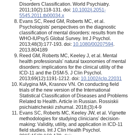
Disorders Classification. World Psychiatry.
2011;10(2):118-131. doi:
10.1002/j.2051-
5545.2011.tb00034.x
Evans SC, Reed GM, Roberts MC, et al.
Psychologists' perspectives on the diagnostic
classification of mental disorders: results from the
WHO-IUPsyS Global Survey. Int J Psychol.
2013;48(3):177-193. doi:
10.1080/00207594
.
2013.804189
Reed GM, Roberts MC, Keeley J, et al. Mental
health professionals' natural taxonomies of mental
disorders: implications for the clinical utility of the
ICD-11 and the DSM-5. J Clin Psychol.
2013;69(12):1191-1212. doi:
10.1002/jclp.22031
Kulygina MA, Krasnov VN. On conducting field
trials of the new version of the International
Statistical Classification of Diseases and Problems
Related to Health. Article in Russian. Rossiskii
psichiatricheskii zshurnal. 2018;(3):4-9
Evans SC, Roberts MC, Keeley JW, et al. Vignette
methodologies for studying clinicians' decision-
making: Validity, utility, and application in ICD-11
field studies. Int J Clin Health Psychol.