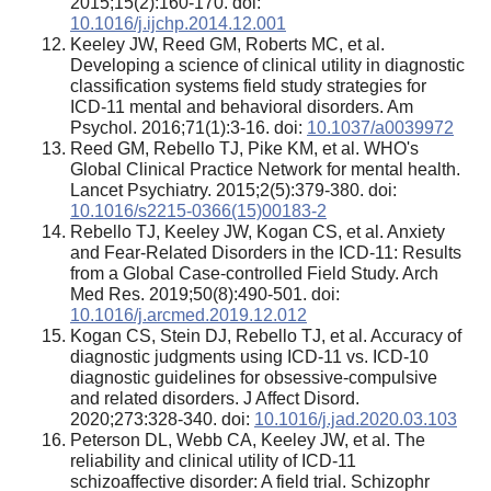
2015;15(2):160-170. doi:
10.1016/j.ijchp.2014.12.001
Keeley JW, Reed GM, Roberts MC, et al.
Developing a science of clinical utility in diagnostic
classification systems field study strategies for
ICD-11 mental and behavioral disorders. Am
Psychol. 2016;71(1):3-16. doi:
10.1037/a0039972
Reed GM, Rebello TJ, Pike KM, et al. WHO's
Global Clinical Practice Network for mental health.
Lancet Psychiatry. 2015;2(5):379-380. doi:
10.1016/s2215-0366(15)00183-2
Rebello TJ, Keeley JW, Kogan CS, et al. Anxiety
and Fear-Related Disorders in the ICD-11: Results
from a Global Case-controlled Field Study. Arch
Med Res. 2019;50(8):490-501. doi:
10.1016/j.arcmed.2019.12.012
Kogan CS, Stein DJ, Rebello TJ, et al. Accuracy of
diagnostic judgments using ICD-11 vs. ICD-10
diagnostic guidelines for obsessive-compulsive
and related disorders. J Affect Disord.
2020;273:328-340. doi:
10.1016/j.jad.2020.03.103
Peterson DL, Webb CA, Keeley JW, et al. The
reliability and clinical utility of ICD-11
schizoaffective disorder: A field trial. Schizophr