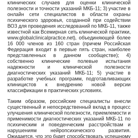
клинических случаев для оценки клинической
полезности и точности указаний МКБ-11; 3) участие в
онлайн сети специалистов в области охраны
психического здоровья, созданной при содействии
ВОЗ для проведения исследований по МКБ-11, также
известной как Всемирная сеть клинической практики,
www.globalclinicalpractice.net), объединяющей более
16 000 членов из 160 стран (причем Российская
Федерация входит в первые пять стран, наиболее
представленных в данном сообществе); 4)
собственно клинические полевые испытания
надежности и клинической полезности
диагностических указаний МКБ-11; 5) участие в
разработке учебных программ, подготавливающих
клиницистов к внедрению новой версии
классификации в практических условиях.
Таким образом, российские специалисты внесли
существенный и непосредственный вклад в процесс
улучшения клинической полезности, приемлемости и
применимости диагностических указаний МКБ-11 по
психическим и поведенческим расстройствам и
нарушениям нейропсихического развития.
Ожидается, что это будет способствовать успешному