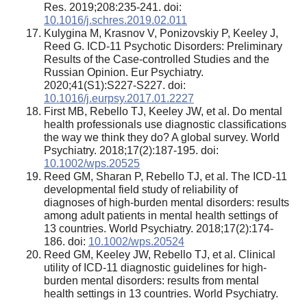
Res. 2019;208:235-241. doi:
10.1016/j.schres.2019.02.011
Kulygina M, Krasnov V, Ponizovskiy P, Keeley J,
Reed G. ICD-11 Psychotic Disorders: Preliminary
Results of the Case-controlled Studies and the
Russian Opinion. Eur Psychiatry.
2020;41(S1):S227-S227. doi:
10.1016/j.eurpsy.2017.01.2227
First MB, Rebello TJ, Keeley JW, et al. Do mental
health professionals use diagnostic classifications
the way we think they do? A global survey. World
Psychiatry. 2018;17(2):187-195. doi:
10.1002/wps.20525
Reed GM, Sharan P, Rebello TJ, et al. The ICD-11
developmental field study of reliability of
diagnoses of high-burden mental disorders: results
among adult patients in mental health settings of
13 countries. World Psychiatry. 2018;17(2):174-
186. doi:
10.1002/wps.20524
Reed GM, Keeley JW, Rebello TJ, et al. Clinical
utility of ICD-11 diagnostic guidelines for high-
burden mental disorders: results from mental
health settings in 13 countries. World Psychiatry.