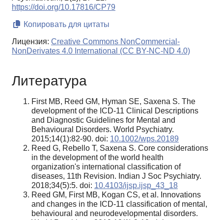
https://doi.org/10.17816/CP79
Копировать для цитаты
Лицензия:
Creative Commons NonCommercial-
NonDerivates 4.0 International (CC BY-NC-ND 4.0)
Литература
First MB, Reed GM, Hyman SE, Saxena S. The
development of the ICD-11 Clinical Descriptions
and Diagnostic Guidelines for Mental and
Behavioural Disorders. World Psychiatry.
2015;14(1):82-90. doi:
10.1002/wps.20189
Reed G, Rebello T, Saxena S. Core considerations
in the development of the world health
organization's international classification of
diseases, 11th Revision. Indian J Soc Psychiatry.
2018;34(5):5. doi:
10.4103/ijsp.ijsp_43_18
Reed GM, First MB, Kogan CS, et al. Innovations
and changes in the ICD-11 classification of mental,
behavioural and neurodevelopmental disorders.