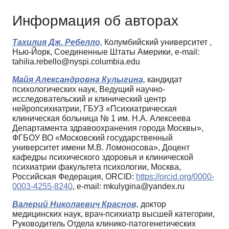
Информация об авторах
Тахилия Дж. Ребелло,
Колумбийский университет ,
Нью-Йорк, Соединенные Штаты Америки, e-mail:
tahilia.rebello@nyspi.columbia.edu
Майя Александровна Кулыгина,
кандидат
психологических наук, Ведущий научно-
исследовательский и клинический центр
нейропсихиатрии, ГБУЗ «Психиатрическая
клиническая больница № 1 им. Н.А. Алексеева
Департамента здравоохранения города Москвы»,
ФГБОУ ВО «Московский государственный
университет имени М.В. Ломоносова», Доцент
кафедры психического здоровья и клинической
психиатрии факультета психологии, Москва,
Российская Федерация, ORCID:
https://orcid.org/0000-
0003-4255-8240
, e-mail: mkulygina@yandex.ru
Валерий Николаевич Краснов,
доктор
медицинских наук, врач-психиатр высшей категории,
Руководитель Отдела клинико-патогенетических