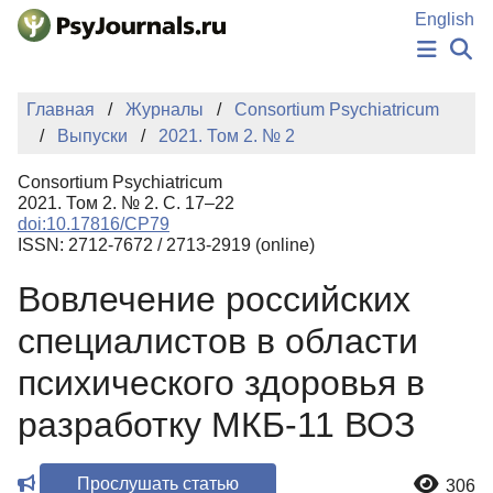
Перейти к основному содержанию
English
НОВОСТИ
Главная
Журналы
Consortium Psychiatricum
ИЗДАНИЯ
Выпуски
2021. Том 2. № 2
АВТОРЫ
ПОДАТЬ РУКОПИСЬ
Consortium Psychiatricum
БАЗА ЗНАНИЙ
2021. Том 2. № 2. С. 17–22
doi:10.17816/CP79
КЛЮЧЕВЫЕ СЛОВА
ISSN: 2712-7672 / 2713-2919 (online)
Регистрация
Вход
Вовлечение российских
специалистов в области
психического здоровья в
разработку МКБ-11 ВОЗ
Прослушать статью
306