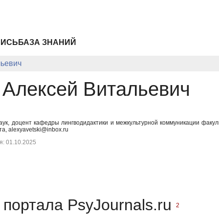
ПИСЬ
БАЗА ЗНАНИЙ
льевич
 Алексей Витальевич
аук, доцент кафедры лингводидактики и межкультурной коммуникации факуль
а, alexyavetski@inbox.ru
: 01.10.2025
портала PsyJournals.ru
2