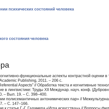
нии психических состояний человека
кого состояния человека
ора
 когнитивно-функциональные аспекты контрастной оценки в 
cademic Publishing, 2011. – 206 с.
Referential Aspects” // Обработка текста и когнитивные техно
е в лингвистике: Труды XII Междунар. науч. конф. (Дубровн
10. – Вып. 19. – С. 398‒400.
ии полисемантичных антонимических пар» // Межкультурна
7. – С. 147‒166.
ие к статье Г.-Г. Гадамера «Игра искусства»» // Вопросы фи