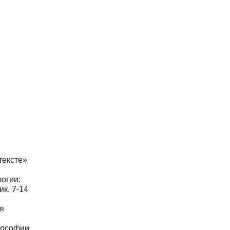
тексте»
логии:
ик, 7-14
я
лософии,