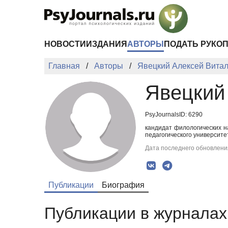
Перейти к основному содержанию
НОВОСТИ
ИЗДАНИЯ
АВТОРЫ
ПОДАТЬ РУКО
Главная
Авторы
Явецкий Алексей Вита
Явецкий
PsyJournalsID: 6290
кандидат филологических н
педагогического университет
Дата последнего обновления
Публикации
Биография
Публикации в журналах 