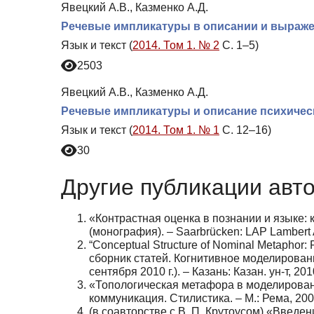
Явецкий А.В., Казменко А.Д.
Речевые импликатуры в описании и выраже
Язык и текст (
2014. Том 1. № 2
С. 1–5)
2503
Явецкий А.В., Казменко А.Д.
Речевые импликатуры и описание психичес
Язык и текст (
2014. Том 1. № 1
С. 12–16)
30
Другие публикации авт
«Контрастная оценка в познании и языке:
(монография). – Saarbrücken: LAP Lambert A
“Conceptual Structure of Nominal Metaphor: 
сборник статей. Когнитивное моделировани
сентября 2010 г.). – Казань: Казан. ун-т, 20
«Топологическая метафора в моделирован
коммуникация. Стилистика. – М.: Рема, 200
(в соавторстве с В. П. Крутоусом) «Введен