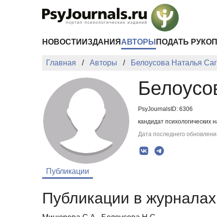
Перейти к основному содержанию
НОВОСТИ
ИЗДАНИЯ
АВТОРЫ
ПОДАТЬ РУКО
Главная
Авторы
Белоусова Наталья Са
Белоусо
PsyJournalsID: 6306
кандидат психологических н
Дата последнего обновления
Публикации
Публикации в журналах 