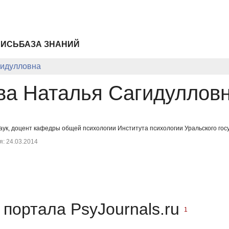
ПИСЬ
БАЗА ЗНАНИЙ
гидулловна
ва Наталья Сагидуллов
аук, доцент кафедры общей психологии Института психологии Уральского гос
: 24.03.2014
портала PsyJournals.ru
1