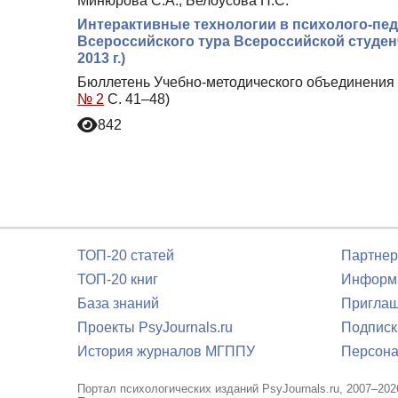
Минюрова С.А., Белоусова Н.С.
Интерактивные технологии в психолого-пед
Всероссийского тура Всероссийской студен
2013 г.)
Бюллетень Учебно-методического объединения 
№ 2
С. 41–48)
842
ТОП-20 статей
Партнер
ТОП-20 книг
Информа
База знаний
Приглаш
Проекты PsyJournals.ru
Подписк
История журналов МГППУ
Персона
Портал психологических изданий PsyJournals.ru, 2007–202