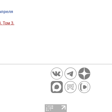
апреля
. Том 3.