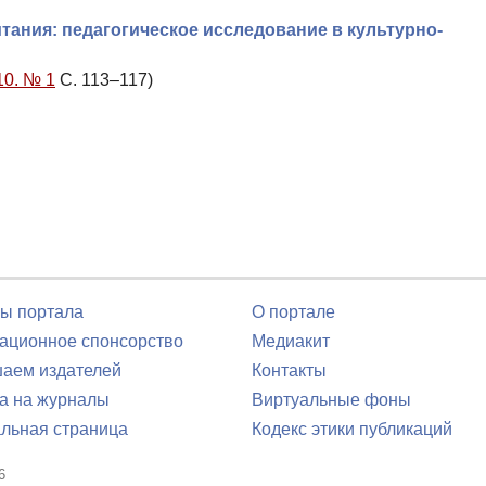
ания: педагогическое исследование в культурно-
10. № 1
С. 113–117)
ы портала
О портале
ционное спонсорство
Медиакит
аем издателей
Контакты
а на журналы
Виртуальные фоны
льная страница
Кодекс этики публикаций
6