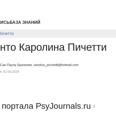
ПИСЬ
БАЗА ЗНАНИЙ
Пичетти
нто Каролина Пичетти
Сан-Паулу, Бразилия, carolina_picchetti@hotmail.com
: 02.04.2024
портала PsyJournals.ru
1