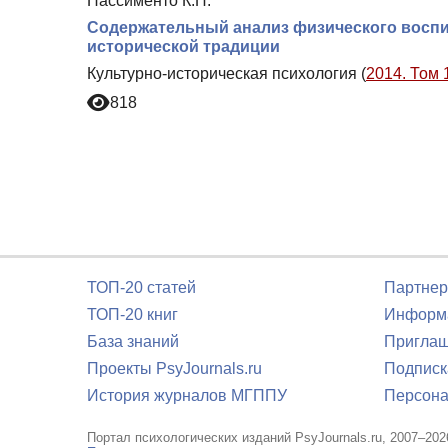
Нассименто К.П.
Содержательный анализ физического воспит
исторической традиции
Культурно-историческая психология (
2014. Том 
818
ТОП-20 статей
Партнер
ТОП-20 книг
Информа
База знаний
Приглаш
Проекты PsyJournals.ru
Подписк
История журналов МГППУ
Персона
Портал психологических изданий PsyJournals.ru, 2007–202