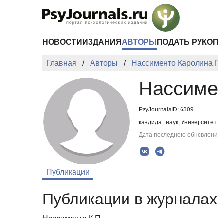
Перейти к основному содержанию
НОВОСТИ
ИЗДАНИЯ
АВТОРЫ
ПОДАТЬ РУКО
Главная
Авторы
Нассименто Каролина 
Нассиме
PsyJournalsID: 6309
кандидат наук, Университет 
Дата последнего обновления
Публикации
Публикации в журналах 