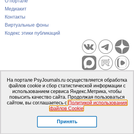
О портале
Медиакит
Контакты
Виртуальные фоны
Кодекс этики публикаций
Портал психологических изданий PsyJournals.ru, 2007–2026
На портале PsyJournals.ru осуществляется обработка
Правила использования материалов
файлов cookie и сбор статистической информации с
Свидетельство регистрации СМИ
Эл № ФС77-66447 от 14 июля
использованием сервиса Яндекс.Метрика, чтобы
2016 г.
повысить качество сайта. Продолжая пользоваться
сайтом, вы соглашаетесь с
Политикой использования
Издатель:
ФГБОУ ВО МГППУ
файлов Cookie
.
Репозиторий открытого доступа
Принять