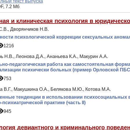
лный текст выпуска
F, 7.2 Мб
ная и клиническая психология в юридическо
.В., Дворянчиков Н.В.
ости психологической коррекции сексуальных аномал
1216
 Н.В., Леонова Д.А., Ананьева К.А., Макурин А.А.
но-педагогическая работа как самостоятельная форм
ализации психически больных (пример Орловской ПБ
753
 В.Г., Макушкина О.А., Белякова М.Ю., Котова М.А.
енные тенденции в использовании психосоциальных 
-психиатрической практике (часть II)
945
логия девиантного и криминального поведе