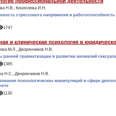
логия профессиональной деятельности
ва Н.В., Коноплева И.Н.
нность стрессового напряжения и работоспособность
в
1747
ная и клиническая психология в юридическо
ова М.Л., Дворянчиков Н.В.
 ранней травматизации в развитии аномалий сексуаль
1385
а Н.С., Дворянчиков Н.В.
ование психологических манипуляций в сфере деятел
нете
1130