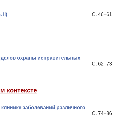
II)
С. 46–61
тделов охраны исправительных
С. 62–73
м контексте
в клинике заболеваний различного
С. 74–86