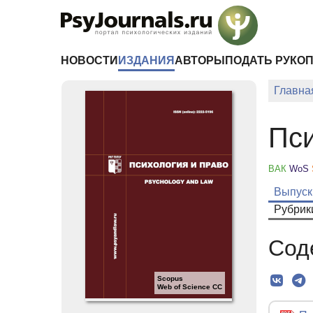
Перейти к основному содержанию
НОВОСТИ
ИЗДАНИЯ
АВТОРЫ
ПОДАТЬ РУКО
Главна
Пси
ВАК
WoS
Выпуск
Рубрик
Сод
Scopus
Web of Science CC