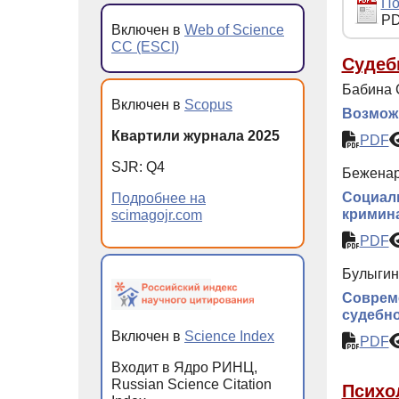
По
PD
Включен в
Web of Science
CC (ESCI)
Судеб
Бабина С
Включен в
Scopus
Возможн
Квартили журнала 2025
PDF
SJR: Q4
Беженарь
Социаль
Подробнее на
кримин
scimagojr.com
PDF
Булыгина
Соврем
судебно
Включен в
Science Index
PDF
Входит в Ядро РИНЦ,
Russian Science Citation
Психо