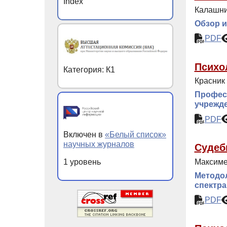
Index
Калашник
Обзор и
PDF
Психо
Категория: К1
Красник 
Профес
учрежд
PDF
Включен в
«Белый список»
научных журналов
Судеб
Максиме
1 уровень
Методол
спектра
PDF