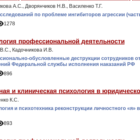
ова А.С., Дворянчиков Н.В., Василенко Т.Г.
сследований по проблеме ингибиторов агрессии (часть 
1278
логия профессиональной деятельности
В.С., Кадочникова И.В.
сионально-обусловленные деструкции сотрудников о
ений Федеральной службы исполнения наказаний РФ
896
ная и клиническая психология в юридическо
нко К.С.
огия и психотехника реконструкции личностного «я» 
893