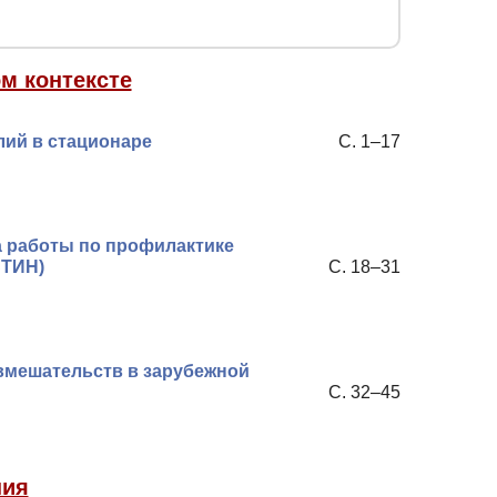
м контексте
ий в стационаре
С. 1–17
а работы по профилактике
СТИН)
С. 18–31
вмешательств в зарубежной
С. 32–45
ния