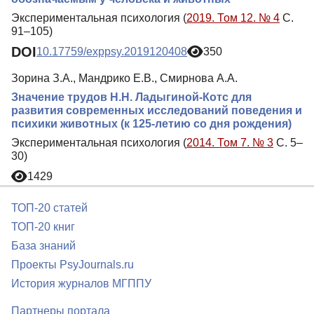
Экспериментальная психология (
2019. Том 12. № 4
С.
91–105)
DOI
10.17759/exppsy.2019120408
350
Зорина З.А., Мандрико Е.В., Смирнова А.А.
Значение трудов Н.Н. Ладыгиной-Котс для
развития современных исследований поведения и
психики животных (к 125-летию со дня рождения)
Экспериментальная психология (
2014. Том 7. № 3
С. 5–
30)
1429
ТОП-20 статей
ТОП-20 книг
База знаний
Проекты PsyJournals.ru
История журналов МГППУ
Партнеры портала