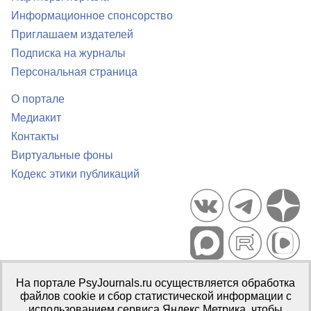
Информационное спонсорство
Приглашаем издателей
Подписка на журналы
Персональная страница
О портале
Медиакит
Контакты
Виртуальные фоны
Кодекс этики публикаций
Портал психологических изданий PsyJournals.ru, 2007–2026
На портале PsyJournals.ru осуществляется обработка
Правила использования материалов
файлов cookie и сбор статистической информации с
Свидетельство регистрации СМИ
Эл № ФС77-66447 от 14 июля
использованием сервиса Яндекс.Метрика, чтобы