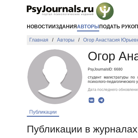
Перейти к основному содержанию
НОВОСТИ
ИЗДАНИЯ
АВТОРЫ
ПОДАТЬ РУКО
Главная
Авторы
Огор Анастасия Юрьев
Огор Ан
PsyJournalsID: 6680
студент магистратуры по 
психолого-педагогического у
Дата последнего обновления
Публикации
Публикации в журналах 