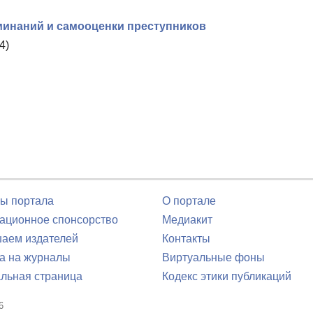
минаний и самооценки преступников
4)
ы портала
О портале
ционное спонсорство
Медиакит
аем издателей
Контакты
а на журналы
Виртуальные фоны
льная страница
Кодекс этики публикаций
6