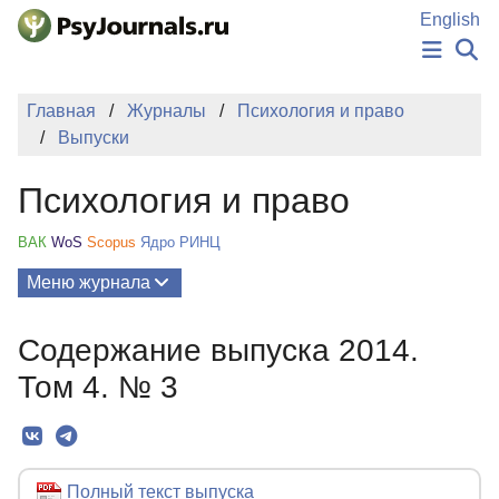
Перейти к основному содержанию
English
НОВОСТИ
Главная
Журналы
Психология и право
ИЗДАНИЯ
Выпуски
АВТОРЫ
ПОДАТЬ РУКОПИСЬ
Психология и право
БАЗА ЗНАНИЙ
КЛЮЧЕВЫЕ СЛОВА
ВАК
WoS
Scopus
Ядро РИНЦ
Регистрация
Вход
Меню журнала
Выпуски
Содержание выпуска 2014.
О Журнале
Том 4. № 3
Миссия
Редколлегия
Редакционная политика
Полный текст выпуска