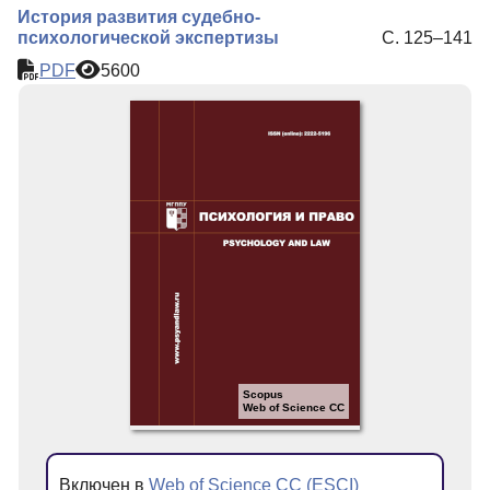
История развития судебно-
психологической экспертизы
С. 125–141
PDF
5600
Scopus
Web of Science CC
Включен в
Web of Science CC (ESCI)