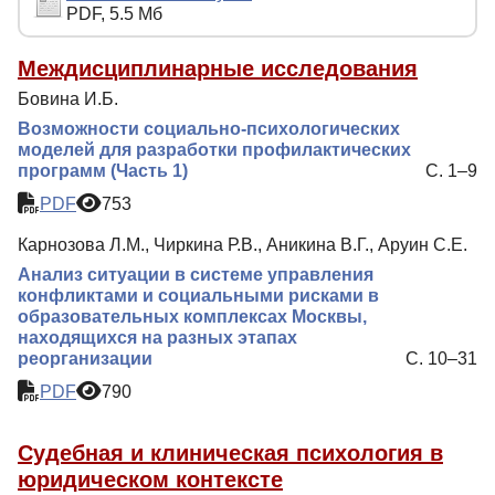
PDF, 5.5 Мб
Индексирование
Для авторов
Междисциплинарные исследования
Бовина И.Б.
Рубрики
Возможности социально-психологических
Препринты
моделей для разработки профилактических
программ (Часть 1)
С. 1–9
Контакты
PDF
753
Карнозова Л.М., Чиркина Р.В., Аникина В.Г., Аруин С.Е.
Анализ ситуации в системе управления
конфликтами и социальными рисками в
образовательных комплексах Москвы,
находящихся на разных этапах
реорганизации
С. 10–31
PDF
790
Судебная и клиническая психология в
юридическом контексте