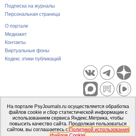
Подписка на журналы
Персональная страница
О портале
Медиакит
Контакты
Виртуальные фоны
Кодекс этики публикаций
Портал психологических изданий PsyJournals.ru, 2007–2026
На портале PsyJournals.ru осуществляется обработка
Правила использования материалов
файлов cookie и сбор статистической информации с
Свидетельство регистрации СМИ
Эл № ФС77-66447 от 14 июля
использованием сервиса Яндекс.Метрика, чтобы
2016 г.
повысить качество сайта. Продолжая пользоваться
сайтом, вы соглашаетесь с
Политикой использования
Издатель:
ФГБОУ ВО МГППУ
файлов Cookie
.