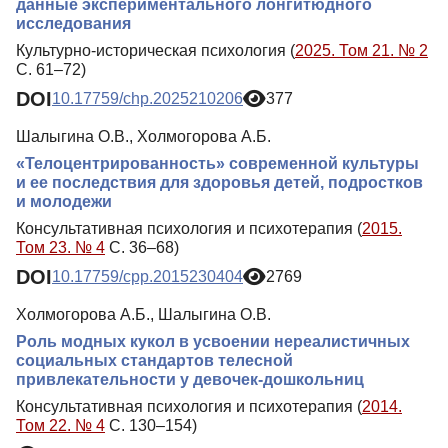
данные экспериментального лонгитюдного
исследования
Культурно-историческая психология (
2025. Том 21. № 2
С. 61–72)
DOI
10.17759/chp.2025210206
377
Шалыгина О.В., Холмогорова А.Б.
«Телоцентрированность» современной культуры
и ее последствия для здоровья детей, подростков
и молодежи
Консультативная психология и психотерапия (
2015.
Том 23. № 4
С. 36–68)
DOI
10.17759/cpp.2015230404
2769
Холмогорова А.Б., Шалыгина О.В.
Роль модных кукол в усвоении нереалистичных
социальных стандартов телесной
привлекательности у девочек-дошкольниц
Консультативная психология и психотерапия (
2014.
Том 22. № 4
С. 130–154)