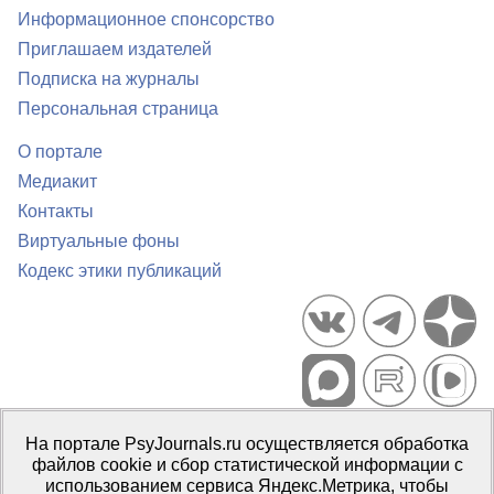
Информационное спонсорство
Приглашаем издателей
Подписка на журналы
Персональная страница
О портале
Медиакит
Контакты
Виртуальные фоны
Кодекс этики публикаций
Портал психологических изданий PsyJournals.ru, 2007–2026
На портале PsyJournals.ru осуществляется обработка
Правила использования материалов
файлов cookie и сбор статистической информации с
Свидетельство регистрации СМИ
Эл № ФС77-66447 от 14 июля
использованием сервиса Яндекс.Метрика, чтобы