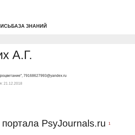
ПИСЬ
БАЗА ЗНАНИЙ
х А.Г.
"Процветание", 79168627993@yandex.ru
: 21.12.2018
портала PsyJournals.ru
1