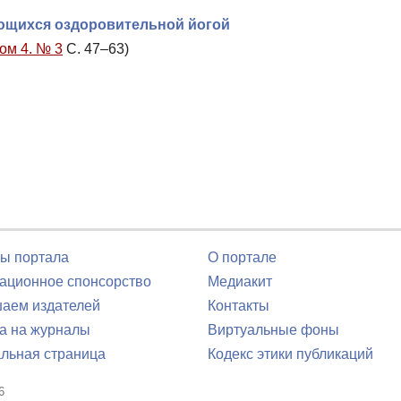
ающихся оздоровительной йогой
Том 4. № 3
С. 47–63)
ы портала
О портале
ционное спонсорство
Медиакит
аем издателей
Контакты
а на журналы
Виртуальные фоны
льная страница
Кодекс этики публикаций
6