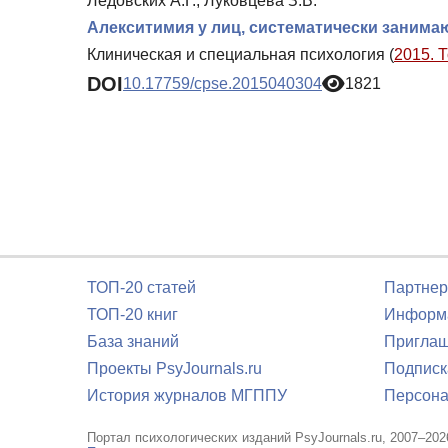
Ледовских А.Г., Луковцева З.В.
Алекситимия у лиц, систематически заним
Клиническая и специальная психология (
2015. 
DOI
10.17759/cpse.2015040304
1821
ТОП-20 статей
Партнер
ТОП-20 книг
Информа
База знаний
Приглаш
Проекты PsyJournals.ru
Подписк
История журналов МГППУ
Персона
Портал психологических изданий PsyJournals.ru, 2007–202