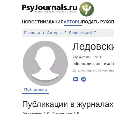
Перейти к основному содержанию
НОВОСТИ
ИЗДАНИЯ
АВТОРЫ
ПОДАТЬ РУКО
Главная
Авторы
Ледовских А.Г.
Ледовски
PsyJournalsID: 7201
нейропсихолог, Йога-клуб 
Дата последнего обновления
Публикации
Публикации в журналах 