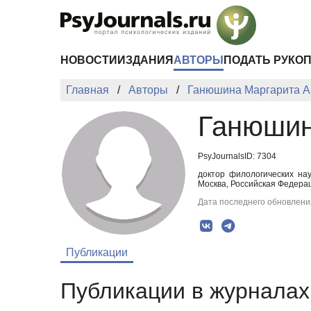
Перейти к основному содержанию
НОВОСТИ
ИЗДАНИЯ
АВТОРЫ
ПОДАТЬ РУКО
Главная
Авторы
Ганюшина Маргарита А
Ганюшин
PsyJournalsID: 7304
доктор филологических на
Москва, Российская Федераци
Дата последнего обновления
Публикации
Публикации в журналах 