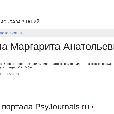
ПИСЬ
БАЗА ЗНАНИЙ
натольевна
а Маргарита Анатольев
ук, доцент, доцент кафедры иностранных языков для неязыковых факульте
я, margarita1962@list.ru
: 15.05.2023
портала PsyJournals.ru
1