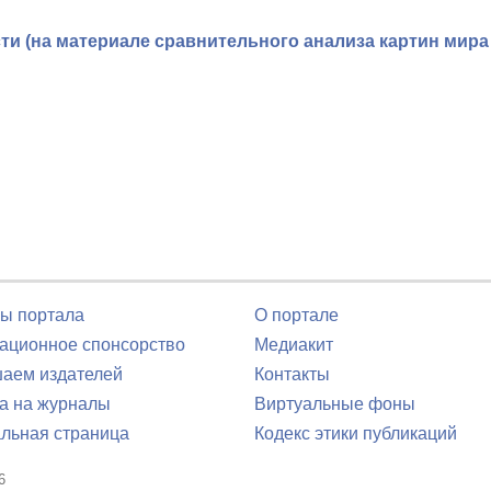
ти (на материале сравнительного анализа картин мира
ы портала
О портале
ционное спонсорство
Медиакит
аем издателей
Контакты
а на журналы
Виртуальные фоны
льная страница
Кодекс этики публикаций
6