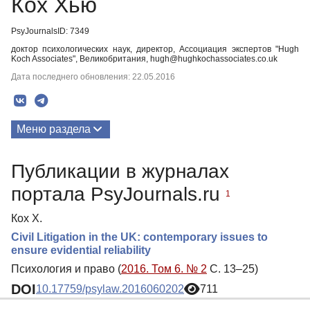
Кох Хью
PsyJournalsID: 7349
доктор психологических наук, директор, Ассоциация экспертов "Hugh
Koch Associates", Великобритания, hugh@hughkochassociates.co.uk
Дата последнего обновления: 22.05.2016
Меню раздела
Публикации
Публикации в журналах
портала PsyJournals.ru
1
Кох Х.
Civil Litigation in the UK: сontemporary issues to
ensure evidential reliability
Психология и право (
2016. Том 6. № 2
С. 13–25)
DOI
10.17759/psylaw.2016060202
711