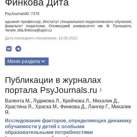
Финкова Дита
PsyJournalsID: 7376
адъюнкт-профессор, Институт специального педагогического обучения,
факультет педагогики, Оломоуцкий университет им. Ф. Палацкого,
Чехия, dita.finkova@upol.cz
Дата последнего обновления: 16.05.2023
Меню раздела
Публикации
Публикации в журналах
портала PsyJournals.ru
1
Валента М., Лудикова Л., Крейчова Л., Михалик Д.,
Храстина Я., Храска М., Финкова Д., Лангер Г., Михалик
Я.
Исследование факторов, определяющих динамику
обучаемости у детей с особыми
образовательными потребностями