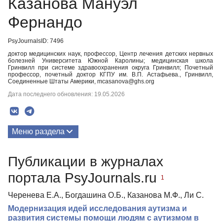
Казанова Мануэл
Фернандо
PsyJournalsID: 7496
доктор медицинских наук, профессор, Центр лечения детских нервных
болезней Университета Южной Каролины; медицинская школа
Гринвилл при системе здравоохранения округа Гринвилл; Почетный
профессор, почетный доктор КГПУ им. В.П. Астафьева., Гринвилл,
Соединенные Штаты Америки, mcasanova@ghs.org
Дата последнего обновления: 19.05.2026
Меню раздела
Публикации
Публикации в журналах
портала PsyJournals.ru
1
Черенева Е.А., Богдашина О.Б., Казанова М.Ф., Ли С.
Модернизация идей исследования аутизма и
развития системы помощи людям с аутизмом в