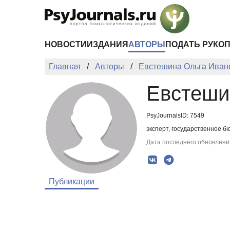
Перейти к основному содержанию
НОВОСТИ
ИЗДАНИЯ
АВТОРЫ
ПОДАТЬ РУКО
Главная
Авторы
Евстешина Ольга Иван
Евстеши
PsyJournalsID: 7549
эксперт, государственное 
Дата последнего обновления
Публикации