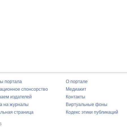
ы портала
О портале
ционное спонсорство
Медиакит
аем издателей
Контакты
а на журналы
Виртуальные фоны
льная страница
Кодекс этики публикаций
6