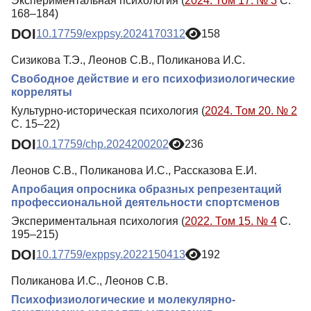
Экспериментальная психология (
2024. Том 17. № 3
С.
168–184)
DOI
10.17759/exppsy.2024170312
158
Сизикова Т.Э., Леонов С.В., Поликанова И.С.
Свободное действие и его психофизиологические
корреляты
Культурно-историческая психология (
2024. Том 20. № 2
С. 15–22)
DOI
10.17759/chp.2024200202
236
Леонов С.В., Поликанова И.С., Рассказова Е.И.
Апробация опросника образных репрезентаций
профессиональной деятельности спортсменов
Экспериментальная психология (
2022. Том 15. № 4
С.
195–215)
DOI
10.17759/exppsy.2022150413
192
Поликанова И.С., Леонов С.В.
Психофизиологические и молекулярно-