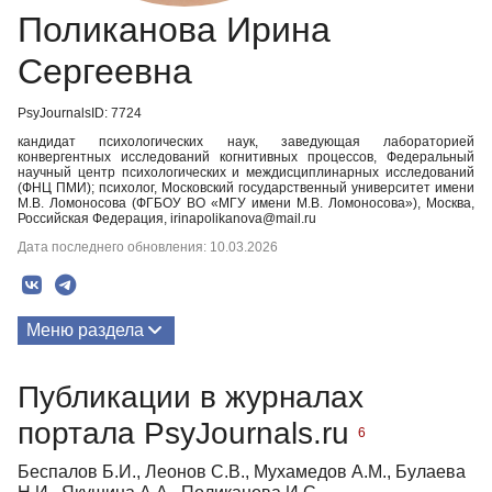
Поликанова Ирина
Сергеевна
PsyJournalsID: 7724
кандидат психологических наук, заведующая лабораторией
конвергентных исследований когнитивных процессов, Федеральный
научный центр психологических и междисциплинарных исследований
(ФНЦ ПМИ); психолог, Московский государственный университет имени
М.В. Ломоносова (ФГБОУ ВО «МГУ имени М.В. Ломоносова»), Москва,
Российская Федерация, irinapolikanova@mail.ru
Дата последнего обновления: 10.03.2026
Меню раздела
Публикации
Публикации в журналах
Медиа-материалы
портала PsyJournals.ru
6
Беспалов Б.И., Леонов С.В., Мухамедов А.М., Булаева