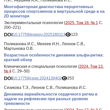
Н.И., Якушина А.А., Поликанова И.С.
Многофакторная диагностика перцептивных
процессов спортсменов в виртуальной среде и на
2D мониторе
Экспериментальная психология (
2025. Том 18. № 1
С.
200–221)
DOI
10.17759/exppsy.2025180113
123
Поликанова И.С., Михеев И.Н., Леонов С.В.,
Мартынова О.В.
Возрастные особенности динамики альфа-ритма:
краткий обзор
Клиническая и специальная психология (
2024. Том 13.
№ 4
С. 29–50)
DOI
10.17759/cpse.2024130402
253
Сизикова Т.Э., Леонов С.В., Поликанова И.С.
Динамика вариабельности сердечного ритма в
задаче на рефлексию при разных уровнях
тревожности