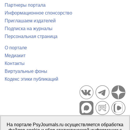
Партнеры портала
Информационное спонсорство
Приглашаем издателей
Подписка на журналы
Персональная страница
О портале
Медиакит
Контакты
Виртуальные фоны
Кодекс этики публикаций
Портал психологических изданий PsyJournals.ru, 2007–2026
На портале PsyJournals.ru осуществляется обработка
Правила использования материалов