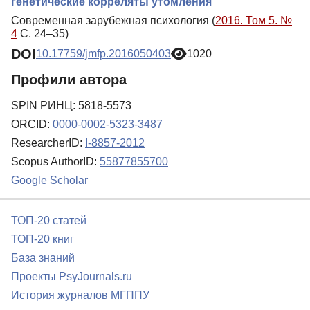
генетические корреляты утомления
Современная зарубежная психология (
2016. Том 5. №
4
С. 24–35)
DOI
10.17759/jmfp.2016050403
1020
Профили автора
SPIN РИНЦ: 5818-5573
ORCID:
0000-0002-5323-3487
ResearcherID:
I-8857-2012
Scopus AuthorID:
55877855700
Google Scholar
ТОП-20 статей
ТОП-20 книг
База знаний
Проекты PsyJournals.ru
История журналов МГППУ