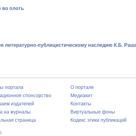
 во плоть
 литературно-публицистическому наследию К.Б. Раша
ы портала
О портале
ционное спонсорство
Медиакит
аем издателей
Контакты
а на журналы
Виртуальные фоны
льная страница
Кодекс этики публикаций
6