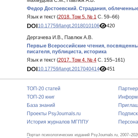
Махмудова С.М., Павлюк А.В.
Федор Достоевский. Страдания, облеченные
Язык и текст (
2018. Том 5. № 1
С. 59–66)
DOI
10.17759/langt.2018010106
420
Дергачева И.В., Павлюк А.В.
Первые Всероссийские чтения, посвященные
писателя, публициста, историка
Язык и текст (
2017. Том 4. № 4
С. 155–161)
DOI
10.17759/langt.2017040414
451
ТОП-20 статей
Партнер
ТОП-20 книг
Информа
База знаний
Приглаш
Проекты PsyJournals.ru
Подписк
История журналов МГППУ
Персона
Портал психологических изданий PsyJournals.ru, 2007–202