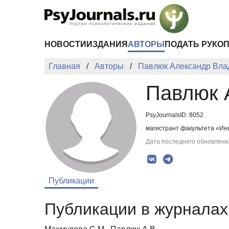
Перейти к основному содержанию
НОВОСТИ
ИЗДАНИЯ
АВТОРЫ
ПОДАТЬ РУКО
Главная
Авторы
Павлюк Александр Вла
Павлюк 
PsyJournalsID: 8052
магистрант факультета «Ин
Дата последнего обновления
Публикации
Публикации в журналах 