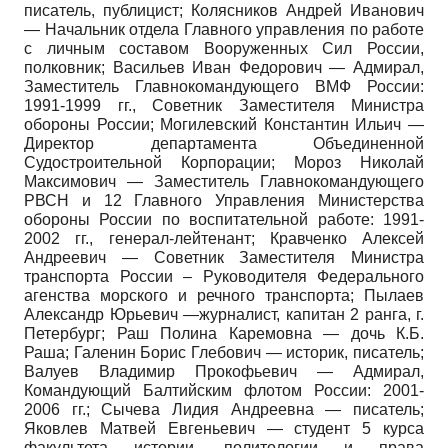
писатель, публицист; Колясников Андрей Иванович
— Начальник отдела Главного управления по работе
с личным составом Вооруженных Сил России,
полковник; Васильев Иван Федорович — Адмирал,
Заместитель Главнокомандующего ВМФ России:
1991-1999 гг., Советник Заместителя Министра
обороны России; Могилевский Константин Ильич —
Директор департамента Объединенной
Судостроительной Корпорации; Мороз Николай
Максимович — Заместитель Главнокомандующего
РВСН и 12 Главного Управления Министерства
обороны России по воспитательной работе: 1991-
2002 гг., генерал-лейтенант; Кравченко Алексей
Андреевич — Советник Заместителя Министра
транспорта России – Руководителя Федерального
агенства морского и речного транспорта; Пылаев
Александр Юрьевич —журналист, капитан 2 ранга, г.
Петербург; Раш Полина Каремовна — дочь К.Б.
Раша; Галенин Борис Глебович — историк, писатель;
Валуев Владимир Прокофьевич — Адмирал,
Командующий Балтийским флотом России: 2001-
2006 гг.; Сычева Лидия Андреевна — писатель;
Яковлев Матвей Евгеньевич — студент 5 курса
факультета истории, политологии и права