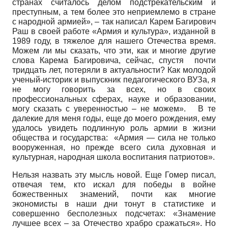
странах считалось делом подстрекательским и
преступным, а тем более это неприемлемо в стране
с народной армией», – так написал Карем Багирович
Раш в своей работе «Армия и культура», изданной в
1989 году, в тяжелое для нашего Отечества время.
Можем ли мы сказать, что эти, как и многие другие
слова Карема Багировича, сейчас, спустя почти
тридцать лет, потеряли в актуальности? Как молодой
ученый-историк и выпускник педагогического ВУЗа, я
не могу говорить за всех, но в своих
профессиональных сферах, науке и образовании,
могу сказать с уверенностью – не можем». В те
далекие для меня годы, еще до моего рождения, ему
удалось увидеть подлинную роль армии в жизни
общества и государства: «Армия — сила не только
вооруженная, но прежде всего сила духовная и
культурная, народная школа воспитания патриотов».
Нельзя назвать эту мысль новой. Еще Гомер писал,
отвечая тем, кто искал для победы в войне
божественных знамений, почти как многие
экономисты в наши дни тонут в статистике и
совершенно бесполезных подсчетах: «Знамение
лучшее всех – за Отечество храбро сражаться». Но