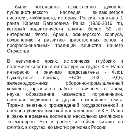
были посвящены осмыслению духовно-
публицистического наследия выдающегося
писателя, публициста, историка России, капитана 1
ранга Карема Багировича Раша (1936-2016 гг.),
который подвижнически служил более 50 лет
интересам Флота, Армии, офицерского корпуса,
сохранению и развитию нравственных основ и
профессиональных традиций воинства нашего
Отечества.
В неизменно ярких, исторически глубоких и
полемически острых литературных трудах К.Б. Раша
интересно и значимо представлены - Флот,
Сухопутные войска, РВСН, ВКС, ВДВ,
железнодорожники, оборонно-промышленный
комплекс, органы по работе с личным составом,
наука, образование, казачество, пограничники,
военная медицина и другие важнейшие темы.
Тиражи печатных произведений государственной и
военно-публицистической направленности К.Б. Раша
в разные времена достигали нескольких миллионов
экземпляров. Его и ранее, и сейчас читают на
флотах, в округах, во многих регионах России.