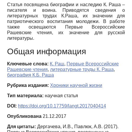
Статья посвящена биографии и наследию К. Раша –
писателя и воина. Приводятся сведения о
литературных трудах К.Раша, их значении для
патриотического воспитания молодежи. В работе
также освещаются Первые Всероссийские
Рашевские чтения, их значение для русской
литературы.
Общая информация
Ключевые слова:
К. Раш
,
Первые Всероссийские
Рашевские чтения
,
литературные труды К. Раша
,
биография К.Б. Раша
Рубрика издания:
Хроники научной жизни
Тип материала:
научная статья
DOI:
https://doi.org/10.17759/langt.2017040414
Опубликована
21.12.2017
Для цитаты:
Дергачева, И.В., Павлюк, А.В. (2017).