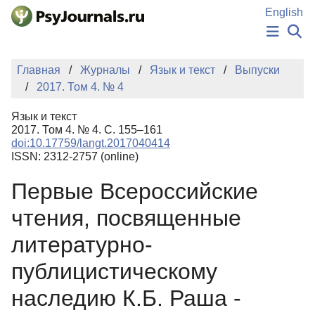
Перейти к основному содержанию
English
НОВОСТИ
Главная
Журналы
Язык и текст
Выпуски
ИЗДАНИЯ
2017. Том 4. № 4
АВТОРЫ
ПОДАТЬ РУКОПИСЬ
Язык и текст
БАЗА ЗНАНИЙ
2017. Том 4. № 4. С. 155–161
doi:10.17759/langt.2017040414
КЛЮЧЕВЫЕ СЛОВА
ISSN: 2312-2757 (online)
Регистрация
Вход
Первые Всероссийские
чтения, посвященные
литературно-
публицистическому
наследию К.Б. Раша -