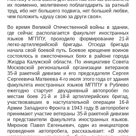
их поименно, молитвенно поблагодарить за ратный
труд, ибо нет большего подвига, нет большей любви,
чем положить «душу свою за други своя».
Во время Великой Отечественной войны в здании,
где сейчас располагается факультет иностранных
языков МГППУ, проходило формирование 21-й
легко-артиллерийской бригады. Отсюда бригада
начала свой боевой путь. Боевое крещение воинов
состоялось в ожесточенных боях в районе города
Жиздра Калужской области. По инициативе Совета
Московской региональной организации ветеранов
35-й ракетной дивизии и его председателя Сергея
Сергеевича Матвеева 4-го июля этого года от здания
факультета иностранных языков МГППУ в Рублево
ежегодно стартует двухдневный автопробег по
местам боев 21-й и 18-й артиллерийских бригад,
участвовавших в наступательной операции 16-й
Армии Западного Фронта в 1943 году. В автопробеге
принимают участие ветераны 35-й ракетной дивизии
и представители факультета иностранных языков.
Миронов Павел Евгеньевич, один из инициаторов
проведения автопробега, рассказывает: «
В ходе