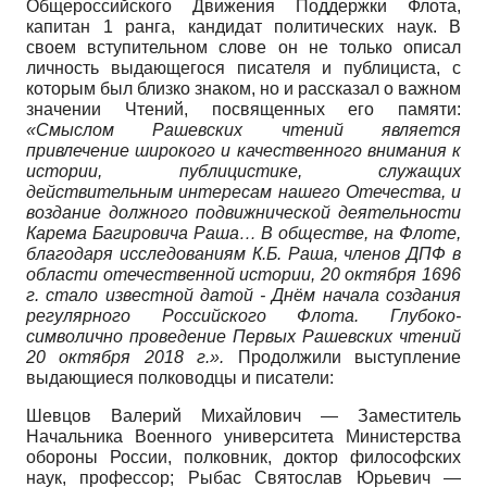
Общероссийского Движения Поддержки Флота,
капитан 1 ранга, кандидат политических наук. В
своем вступительном слове он не только описал
личность выдающегося писателя и публициста, с
которым был близко знаком, но и рассказал о важном
значении Чтений, посвященных его памяти:
«Смыслом Рашевских чтений является
привлечение широкого и качественного внимания к
истории, публицистике, служащих
действительным интересам нашего Отечества, и
воздание должного подвижнической деятельности
Карема Багировича Раша… В обществе, на Флоте,
благодаря исследованиям К.Б. Раша, членов ДПФ в
области отечественной истории, 20 октября 1696
г. стало известной датой - Днём начала создания
регулярного Российского Флота. Глубоко-
символично проведение Первых Рашевских чтений
20 октября 2018 г.».
Продолжили выступление
выдающиеся полководцы и писатели:
Шевцов Валерий Михайлович — Заместитель
Начальника Военного университета Министерства
обороны России, полковник, доктор философских
наук, профессор; Рыбас Святослав Юрьевич —