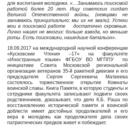
для воспитания молодежи.
«…Занимаюсь поисковой
работой более 20 лет. Ищу советских солдат
Великой Отечественной войны, (немцами не
занимаюсь принципиально; мы их не звали). Успехи
мои в поисковой работе
достаточно скромные.
Лично нашел не многих: больше взвода, но меньше
роты. Есть поисковики, нашедшие батальон
».
18.09.2017 на международной научной конференции
«Кусковские Чтения –17» на факультете
«Иностранные языки» ФГБОУ ВО МГППУ по
инициативе Совета Московской региональной
организации ветеранов 35-й ракетной дивизии и его
председателя Сергея Сергеевича Матвеева
состоялось торжественное открытие Комнаты
воинской славы. Книга Памяти, в которую студенты и
сотрудники факультета записывают подвиги своих
родственников, доказывает, что дело К.Б. Раша по
восстановлению исторической памяти и воинской
доблести имеет достойных продолжателей и его
вера в молодежь как продолжателя дела своих
патриотических предков живет и побеждает.