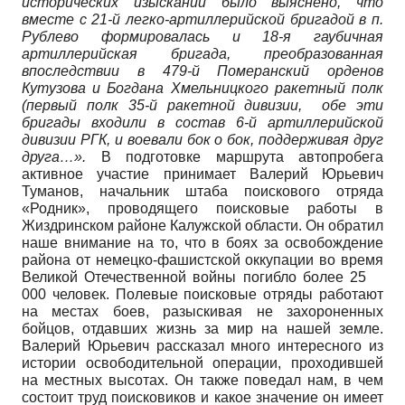
исторических изысканий было выяснено, что
вместе с 21-й легко-артиллерийской бригадой в п.
Рублево формировалась и 18-я гаубичная
артиллерийская бригада, преобразованная
впоследствии в 479-й Померанский орденов
Кутузова и Богдана Хмельницкого ракетный полк
(первый полк 35-й ракетной дивизии, обе эти
бригады входили в состав 6-й артиллерийской
дивизии РГК, и воевали бок о бок, поддерживая друг
друга…».
В подготовке маршрута автопробега
активное участие принимает Валерий Юрьевич
Туманов, начальник штаба поискового отряда
«Родник», проводящего поисковые работы в
Жиздринском районе Калужской области. Он обратил
наше внимание на то, что в боях за освобождение
района от немецко-фашистской оккупации во время
Великой Отечественной войны погибло более 25
000 человек. Полевые поисковые отряды работают
на местах боев, разыскивая не захороненных
бойцов, отдавших жизнь за мир на нашей земле.
Валерий Юрьевич рассказал много интересного из
истории освободительной операции, проходившей
на местных высотах. Он также поведал нам, в чем
состоит труд поисковиков и какое значение он имеет