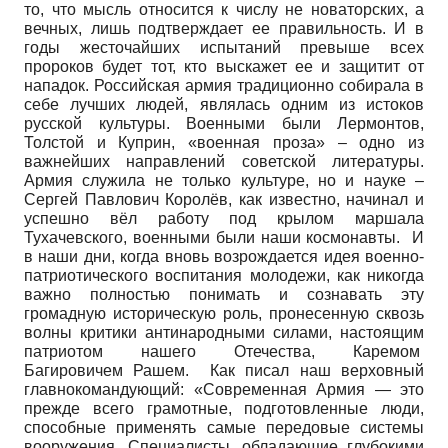
то, что мысль относится к числу не новаторских, а
вечных, лишь подтверждает ее правильность. И в
годы жесточайших испытаний превыше всех
пророков будет тот, кто выскажет ее и защитит от
нападок. Российская армия традиционно собирала в
себе лучших людей, являлась одним из истоков
русской культуры. Военными были Лермонтов,
Толстой и Куприн, «военная проза» – одно из
важнейших направлений советской литературы.
Армия служила не только культуре, но и науке –
Сергей Павлович Королёв, как известно, начинал и
успешно вёл работу под крылом маршала
Тухачевского, военными были наши космонавты. И
в наши дни, когда вновь возрождается идея военно-
патриотического воспитания молодежи, как никогда
важно полностью понимать и сознавать эту
громадную историческую роль, пронесенную сквозь
волны критики антинародными силами, настоящим
патриотом нашего Отечества, Каремом
Багировичем Рашем. Как писал наш верховный
главнокомандующий: «Современная Армия — это
прежде всего грамотные, подготовленные люди,
способные применять самые передовые системы
вооружения. Специалисты, обладающие глубокими