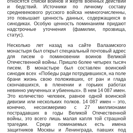
относятся списки воинов и жертв военных действий
и бедствий. Источники по личному составу
средневекового русского войска немногочисленны,
это повышает ценность данных, содержащихся в
синодиках. Особую ценность поминаниям придают
надстрочные уточнения (фамилии, прозвища,
статус).
Несколько лет назад на сайте Валаамского
монастыря был открыт специальный почтовый адрес
для писем о поминовении воинов Великой
Отечественной войны. Пришло более четырех тысяч
писем. В монастыре был составлен воинский
синодик всех «Победы ради потрудившихся, на поле
брани жизнь свою положивших, от ран и глада
скончавшихся, в пленении и горьких работах
невинно умученных и убиенных». В нем 14 087 имен.
Это количество человек, равное одной воинской
дивизии или нескольких полков. 14 087 имен – это,
конечно, несоизмеримо с 27 миллионами
пострадавших в годы Великой Отечественной
войны, это всего лишь малая капля той страшной
трагедии. Среди поминаемых есть имена
защитников Москвы и Ленинграда, павших под