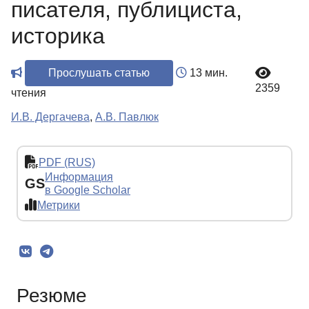
писателя, публициста,
историка
Прослушать статью
13 мин.
2359
чтения
И.В. Дергачева
,
А.В. Павлюк
PDF (RUS)
Информация
GS
в Google Scholar
Метрики
Резюме