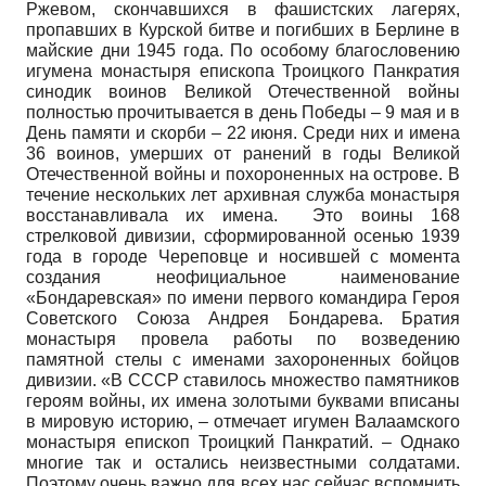
Ржевом, скончавшихся в фашистских лагерях,
пропавших в Курской битве и погибших в Берлине в
майские дни 1945 года. По особому благословению
игумена монастыря епископа Троицкого Панкратия
синодик воинов Великой Отечественной войны
полностью прочитывается в день Победы – 9 мая и в
День памяти и скорби – 22 июня. Среди них и имена
36 воинов, умерших от ранений в годы Великой
Отечественной войны и похороненных на острове. В
течение нескольких лет архивная служба монастыря
восстанавливала их имена. Это воины 168
стрелковой дивизии, сформированной осенью 1939
года в городе Череповце и носившей с момента
создания неофициальное наименование
«Бондаревская» по имени первого командира Героя
Советского Союза Андрея Бондарева. Братия
монастыря провела работы по возведению
памятной стелы с именами захороненных бойцов
дивизии. «В СССР ставилось множество памятников
героям войны, их имена золотыми буквами вписаны
в мировую историю, – отмечает игумен Валаамского
монастыря епископ Троицкий Панкратий. – Однако
многие так и остались неизвестными солдатами.
Поэтому очень важно для всех нас сейчас вспомнить