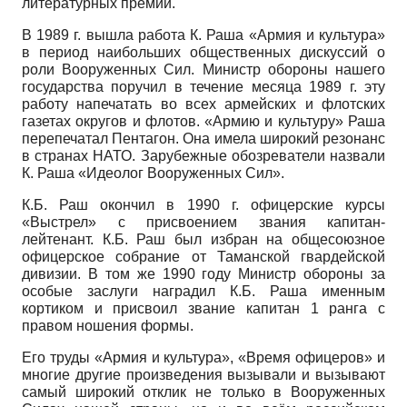
литературных премий.
В 1989 г. вышла работа К. Раша «Армия и культура»
в период наибольших общественных дискуссий о
роли Вооруженных Сил. Министр обороны нашего
государства поручил в течение месяца 1989 г. эту
работу напечатать во всех армейских и флотских
газетах округов и флотов. «Армию и культуру» Раша
перепечатал Пентагон. Она имела широкий резонанс
в странах НАТО. Зарубежные обозреватели назвали
К. Раша «Идеолог Вооруженных Сил».
К.Б. Раш окончил в 1990 г. офицерские курсы
«Выстрел» с присвоением звания капитан-
лейтенант. К.Б. Раш был избран на общесоюзное
офицерское собрание от Таманской гвардейской
дивизии. В том же 1990 году Министр обороны за
особые заслуги наградил К.Б. Раша именным
кортиком и присвоил звание капитан 1 ранга с
правом ношения формы.
Его труды «Армия и культура», «Время офицеров» и
многие другие произведения вызывали и вызывают
самый широкий отклик не только в Вооруженных