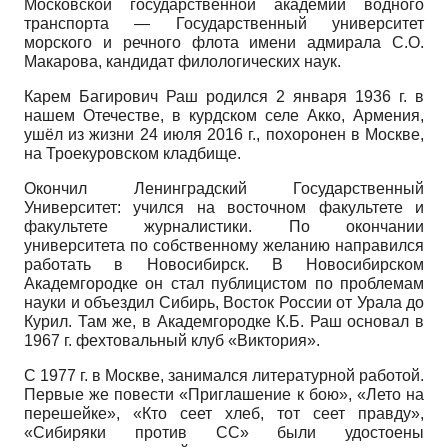
Московской государственной академии водного
транспорта — Государственный университет
морского и речного флота имени адмирала С.О.
Макарова, кандидат филологических наук.
Карем Багирович Раш родился 2 января 1936 г. в
нашем Отечестве, в курдском селе Акко, Армения,
ушёл из жизни 24 июля 2016 г., похоронен в Москве,
на Троекуровском кладбище.
Окончил Ленинградский Государственный
Университет: учился на восточном факультете и
факультете журналистики. По окончании
университета по собственному желанию направился
работать в Новосибирск. В Новосибирском
Академгородке он стал публицистом по проблемам
науки и объездил Сибирь, Восток России от Урала до
Курил. Там же, в Академгородке К.Б. Раш основал в
1967 г. фехтовальный клуб «Виктория».
С 1977 г. в Москве, занимался литературной работой.
Первые же повести «Приглашение к бою», «Лето на
перешейке», «Кто сеет хлеб, тот сеет правду»,
«Сибиряки против СС» были удостоены