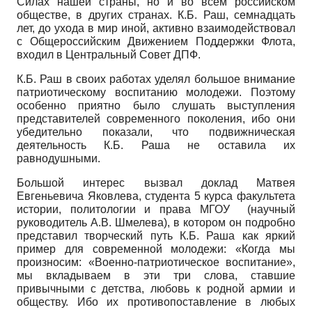
Силах нашей страны, но и во всём российском
обществе, в других странах. К.Б. Раш, семнадцать
лет, до ухода в мир иной, активно взаимодействовал
с Общероссийским Движением Поддержки Флота,
входил в Центральный Совет ДПФ.
К.Б. Раш в своих работах уделял большое внимание
патриотическому воспитанию молодежи. Поэтому
особенно приятно было слушать выступления
представителей современного поколения, ибо они
убедительно показали, что подвижническая
деятельность К.Б. Раша не оставила их
равнодушными.
Большой интерес вызвал доклад Матвея
Евгеньевича Яковлева, студента 5 курса факультета
истории, политологии и права МГОУ (научный
руководитель А.В. Шмелева), в котором он подробно
представил творческий путь К.Б. Раша как яркий
пример для современной молодежи: «Когда мы
произносим: «Военно-патриотическое воспитание»,
мы вкладываем в эти три слова, ставшие
привычными с детства, любовь к родной армии и
обществу. Ибо их противопоставление в любых