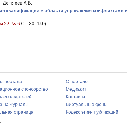
, Дегтярёв А.В.
ия квалификации в области управления конфликтами 
м 22. № 6
С. 130–140)
ы портала
О портале
ционное спонсорство
Медиакит
аем издателей
Контакты
а на журналы
Виртуальные фоны
льная страница
Кодекс этики публикаций
6