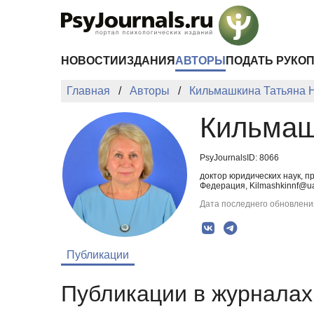
Перейти к основному содержанию
НОВОСТИ
ИЗДАНИЯ
АВТОРЫ
ПОДАТЬ РУКО
Главная
Авторы
Кильмашкина Татьяна 
Кильмаш
PsyJournalsID: 8066
доктор юридических наук, 
Федерация, Kilmashkinnf@u
Дата последнего обновления
Публикации
Публикации в журналах 