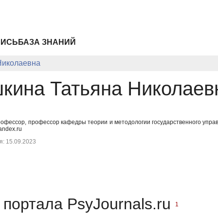
ПИСЬ
БАЗА ЗНАНИЙ
Николаевна
кина Татьяна Николаев
профессор, профессор кафедры теории и методологии государственного упра
andex.ru
: 15.09.2023
портала PsyJournals.ru
1