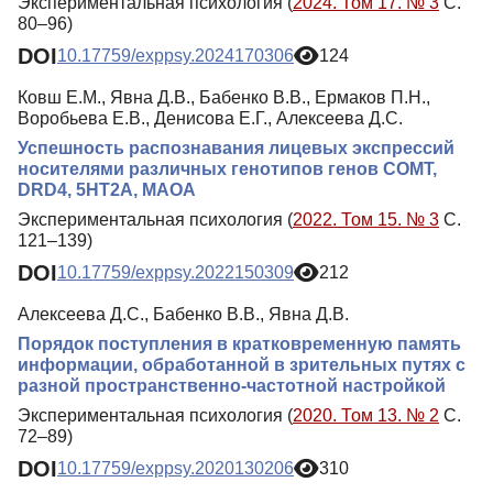
Экспериментальная психология (
2024. Том 17. № 3
С.
80–96)
DOI
10.17759/exppsy.2024170306
124
Ковш Е.М., Явна Д.В., Бабенко В.В., Ермаков П.Н.,
Воробьева Е.В., Денисова Е.Г., Алексеева Д.С.
Успешность распознавания лицевых экспрессий
носителями различных генотипов генов COMT,
DRD4, 5HT2A, MAOA
Экспериментальная психология (
2022. Том 15. № 3
С.
121–139)
DOI
10.17759/exppsy.2022150309
212
Алексеева Д.С., Бабенко В.В., Явна Д.В.
Порядок поступления в кратковременную память
информации, обработанной в зрительных путях с
разной пространственно-частотной настройкой
Экспериментальная психология (
2020. Том 13. № 2
С.
72–89)
DOI
10.17759/exppsy.2020130206
310