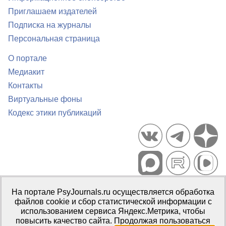
Приглашаем издателей
Подписка на журналы
Персональная страница
О портале
Медиакит
Контакты
Виртуальные фоны
Кодекс этики публикаций
Портал психологических изданий PsyJournals.ru, 2007–2026
На портале PsyJournals.ru осуществляется обработка
Правила использования материалов
файлов cookie и сбор статистической информации с
Свидетельство регистрации СМИ
Эл № ФС77-66447 от 14 июля
использованием сервиса Яндекс.Метрика, чтобы
2016 г.
повысить качество сайта. Продолжая пользоваться