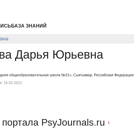
ПИСЬ
БАЗА ЗНАНИЙ
евна
ва Дарья Юрьевна
едняя общеобразовательная школа №31», Сыктывкар, Российская Федерация
: 16.02.2021
портала PsyJournals.ru
1