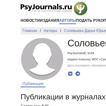
Перейти к основному содержанию
НОВОСТИ
ИЗДАНИЯ
АВТОРЫ
ПОДАТЬ РУКО
Главная
Авторы
Соловьева Дарья Юрь
Соловье
PsyJournalsID: 8194
педагог-психолог, МОУ «Ср
Дата последнего обновления
Публикации
Публикации в журналах 