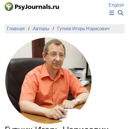
Перейти к основному содержанию
English
НОВОСТИ
Главная
Авторы
Гутник Игорь Нэрисович
ИЗДАНИЯ
АВТОРЫ
ПОДАТЬ РУКОПИСЬ
БАЗА ЗНАНИЙ
КЛЮЧЕВЫЕ СЛОВА
Регистрация
Вход