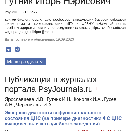
Гутник Игорь Нэрисович
PsyJournalsID: 8522
доктор биологических наук, профессор, заведующий базовой кафедрой
физиологии и психофизиологии, ИГУ и ФГБНУ «Научный центр
проблем здоровья семьи и репродукции человека», Иркутск, Российская
Федерация, gutnikigor@mail.ru
Дата последнего обновления: 19.09.2023
Меню раздела
Публикации
Публикации в журналах
портала PsyJournals.ru
1
Ярославцева И.В., Гутник И.Н., Конопак И.А., Гусев
А.Н., Черевикова И.А.
Экспресс-диагностика функционального
состояния ЦНС (на примере диагностики ФС ЦНС
учащихся высшего учебного заведения)