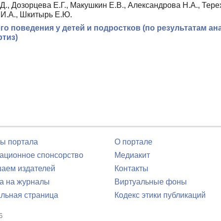
., Дозорцева Е.Г., Макушкин Е.В., Александрова Н.А., Тер
 И.А., Шкитырь Е.Ю.
 поведения у детей и подростков (по результатам ан
тиз)
ы портала
О портале
ционное спонсорство
Медиакит
аем издателей
Контакты
а на журналы
Виртуальные фоны
льная страница
Кодекс этики публикаций
6