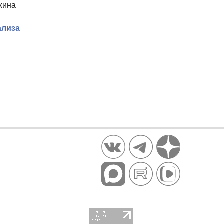
ехина
ализа