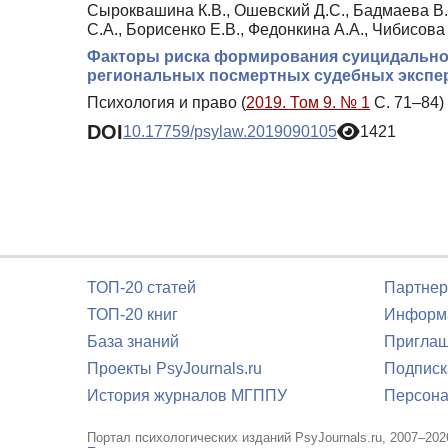
Сыроквашина К.В., Ошевский Д.С., Бадмаева В.Д
С.А., Борисенко Е.В., Федонкина А.А., Чибисова
Факторы риска формирования суицидального
региональных посмертных судебных экспер
Психология и право (
2019. Том 9. № 1
С. 71–84)
DOI
10.17759/psylaw.2019090105
1421
ТОП-20 статей
Партнер
ТОП-20 книг
Информа
База знаний
Приглаш
Проекты PsyJournals.ru
Подписк
История журналов МГППУ
Персона
Портал психологических изданий PsyJournals.ru, 2007–202