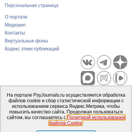
Персональная страница
О портале
Медиакит
Контакты
Виртуальные фоны
Кодекс этики публикаций
Портал психологических изданий PsyJournals.ru, 2007–2026
На портале PsyJournals.ru осуществляется обработка
Правила использования материалов
файлов cookie и сбор статистической информации с
Свидетельство регистрации СМИ
Эл № ФС77-66447 от 14 июля
использованием сервиса Яндекс.Метрика, чтобы
2016 г.
повысить качество сайта. Продолжая пользоваться
сайтом, вы соглашаетесь с
Политикой использования
Издатель:
ФГБОУ ВО МГППУ
файлов Cookie
.
Репозиторий открытого доступа