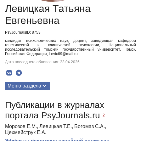
Левицкая Татьяна
Евгеньевна
PsyJournalsID: 8753
кандидат психологических наук, доцент, заведующая кафедрой
генетической и клинической психологии, Национальный
исследовательский томский государственный университет, Томск,
Российская Федерация, Levic69@mail.ru
Дата последнего обновления: 23.04.2026
Меню раздела
Публикации
Публикации в журналах
портала PsyJournals.ru
2
Морозов Е.М., Левицкая Т.Е., Богомаз С.А.,
Цехмейструк Е.А.
Эффекты феномена «двойной роли» как