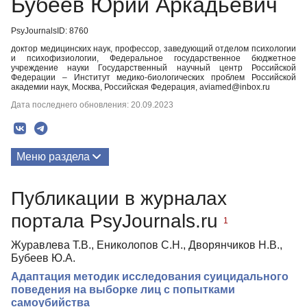
Бубеев Юрий Аркадьевич
PsyJournalsID: 8760
доктор медицинских наук, профессор, заведующий отделом психологии
и психофизиологии, Федеральное государственное бюджетное
учреждение науки Государственный научный центр Российской
Федерации – Институт медико-биологических проблем Российской
академии наук, Москва, Российская Федерация, aviamed@inbox.ru
Дата последнего обновления: 20.09.2023
Меню раздела
Публикации
Публикации в журналах
портала PsyJournals.ru
1
Журавлева Т.В., Ениколопов С.Н., Дворянчиков Н.В.,
Бубеев Ю.А.
Адаптация методик исследования cуицидального
поведения на выборке лиц c попытками
самоубийства