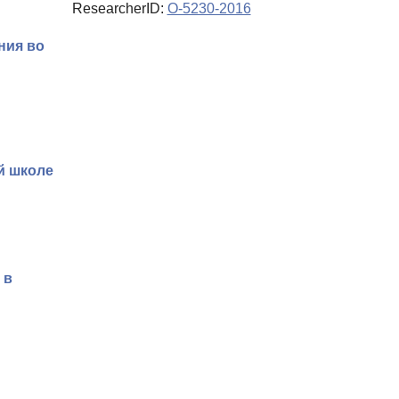
ResearcherID:
O-5230-2016
ния во
й школе
 в