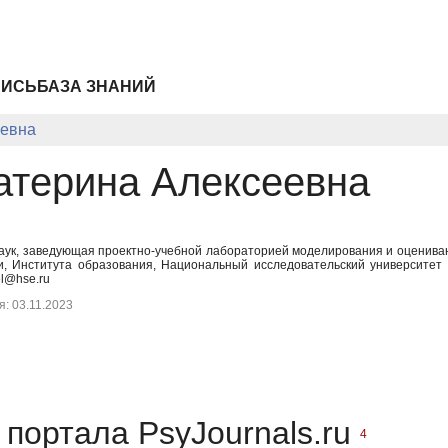
ПИСЬ
БАЗА ЗНАНИЙ
еевна
атерина Алексеевна
наук, заведующая проектно-учебной лабораторией моделирования и оценив
и, Института образования, Национальный исследовательский университе
l@hse.ru
: 03.11.2023
портала PsyJournals.ru
4