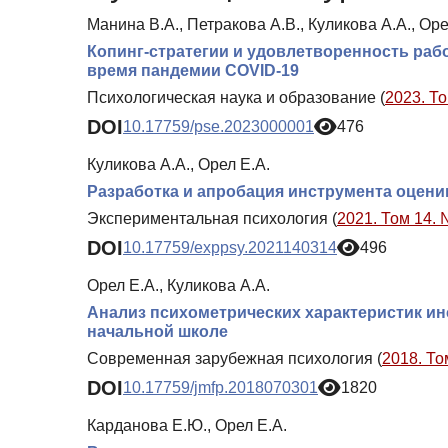
Манина В.А., Петракова А.В., Куликова А.А., Оре
Копинг-стратегии и удовлетворенность раб
время пандемии COVID-19
Психологическая наука и образование (
2023. То
DOI
10.17759/pse.2023000001
476
Куликова А.А., Орел Е.А.
Разработка и апробация инструмента оцен
Экспериментальная психология (
2021. Том 14. 
DOI
10.17759/exppsy.2021140314
496
Орел Е.А., Куликова А.А.
Анализ психометрических характеристик и
начальной школе
Современная зарубежная психология (
2018. То
DOI
10.17759/jmfp.2018070301
1820
Карданова Е.Ю., Орел Е.А.