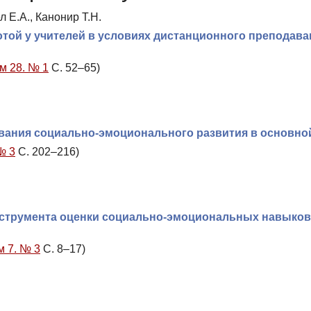
л Е.А., Канонир Т.Н.
отой у учителей в условиях дистанционного преподава
м 28. № 1
С. 52–65)
ивания социально-эмоционального развития в основно
№ 3
С. 202–216)
нструмента оценки социально-эмоциональных навыков
м 7. № 3
С. 8–17)