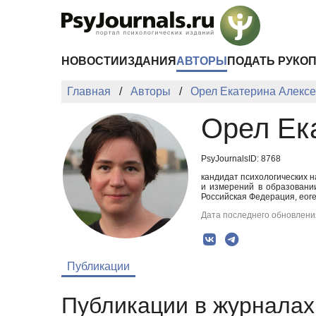
Перейти к основному содержанию
НОВОСТИ
ИЗДАНИЯ
АВТОРЫ
ПОДАТЬ РУКО
Главная
Авторы
Орел Екатерина Алекс
Орел Ек
PsyJournalsID: 8768
кандидат психологических 
и измерений в образовани
Российская Федерация, eore
Дата последнего обновления
Публикации
Публикации в журналах 