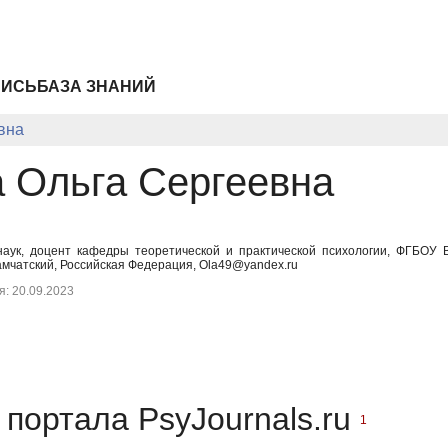
ПИСЬ
БАЗА ЗНАНИЙ
вна
 Ольга Сергеевна
 наук, доцент кафедры теоретической и практической психологии, ФГБОУ 
амчатский, Российская Федерация, Ola49@yandex.ru
: 20.09.2023
портала PsyJournals.ru
1