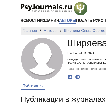
Перейти к основному содержанию
НОВОСТИ
ИЗДАНИЯ
АВТОРЫ
ПОДАТЬ РУКО
Главная
Авторы
Ширяева Ольга Сергее
Ширяева
PsyJournalsID: 8874
кандидат психологических
Беринга», Петропавловск-К
Дата последнего обновления
Публикации
Публикации в журналах 