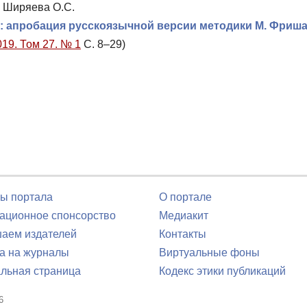
, Ширяева О.С.
и: апробация русскоязычной версии методики М. Фриш
019. Том 27. № 1
С. 8–29)
ы портала
О портале
ционное спонсорство
Медиакит
аем издателей
Контакты
а на журналы
Виртуальные фоны
льная страница
Кодекс этики публикаций
6