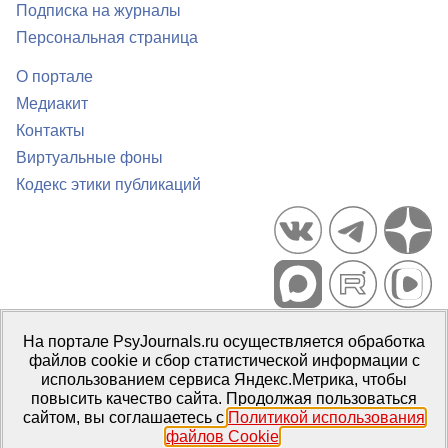
Подписка на журналы
Персональная страница
О портале
Медиакит
Контакты
Виртуальные фоны
Кодекс этики публикаций
Портал психологических изданий PsyJournals.ru, 2007–2026
На портале PsyJournals.ru осуществляется обработка
Правила использования материалов
файлов cookie и сбор статистической информации с
Свидетельство регистрации СМИ
Эл № ФС77-66447 от 14 июля
использованием сервиса Яндекс.Метрика, чтобы
2016 г.
повысить качество сайта. Продолжая пользоваться
сайтом, вы соглашаетесь с
Политикой использования
Издатель:
ФГБОУ ВО МГППУ
файлов Cookie
.