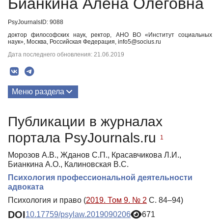
Бианкина Алена Олеговна
PsyJournalsID: 9088
доктор философских наук, ректор, АНО ВО «Институт социальных
наук», Москва, Российская Федерация, info5@socius.ru
Дата последнего обновления: 21.06.2019
Меню раздела
Публикации
Публикации в журналах
портала PsyJournals.ru
1
Морозов А.В., Жданов С.П., Красавчикова Л.И.,
Бианкина А.О., Калиновская В.С.
Психология профессиональной деятельности
адвоката
Психология и право (
2019. Том 9. № 2
С. 84–94)
DOI
10.17759/psylaw.2019090206
671