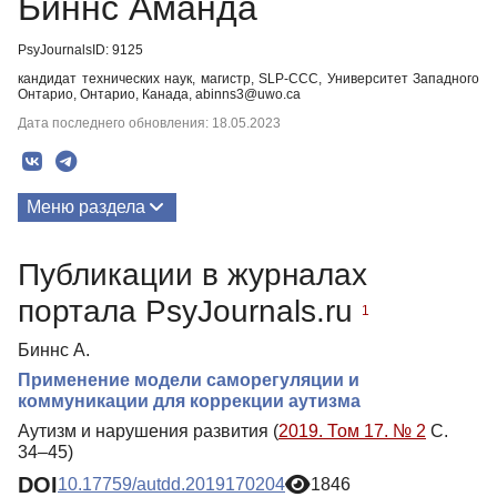
Биннс Аманда
PsyJournalsID: 9125
кандидат технических наук, магистр, SLP-CCC, Университет Западного
Онтарио, Онтарио, Канада, abinns3@uwo.ca
Дата последнего обновления: 18.05.2023
Меню раздела
Публикации
Публикации в журналах
портала PsyJournals.ru
1
Биннс А.
Применение модели саморегуляции и
коммуникации для коррекции аутизма
Аутизм и нарушения развития (
2019. Том 17. № 2
С.
34–45)
DOI
10.17759/autdd.2019170204
1846