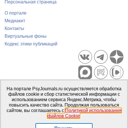
Персональная страница
О портале
Медиакит
Контакты
Виртуальные фоны
Кодекс этики публикаций
Портал психологических изданий PsyJournals.ru, 2007–2026
На портале PsyJournals.ru осуществляется обработка
Правила использования материалов
файлов cookie и сбор статистической информации с
Свидетельство регистрации СМИ
Эл № ФС77-66447 от 14 июля
использованием сервиса Яндекс.Метрика, чтобы
2016 г.
повысить качество сайта. Продолжая пользоваться
сайтом, вы соглашаетесь с
Политикой использования
Издатель:
ФГБОУ ВО МГППУ
файлов Cookie
.
Репозиторий открытого доступа