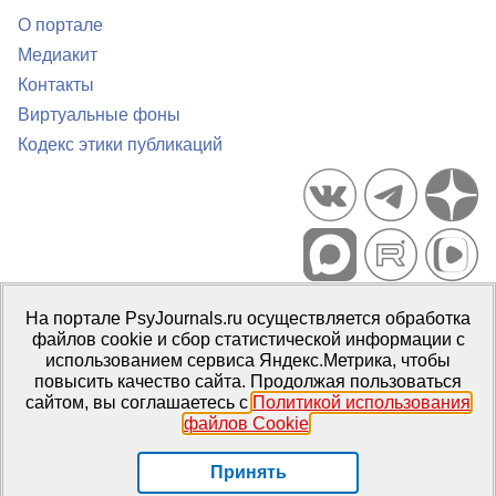
О портале
Медиакит
Контакты
Виртуальные фоны
Кодекс этики публикаций
Портал психологических изданий PsyJournals.ru, 2007–2026
На портале PsyJournals.ru осуществляется обработка
Правила использования материалов
файлов cookie и сбор статистической информации с
Свидетельство регистрации СМИ
Эл № ФС77-66447 от 14 июля
использованием сервиса Яндекс.Метрика, чтобы
2016 г.
повысить качество сайта. Продолжая пользоваться
сайтом, вы соглашаетесь с
Политикой использования
Издатель:
ФГБОУ ВО МГППУ
файлов Cookie
.
Репозиторий открытого доступа
Принять