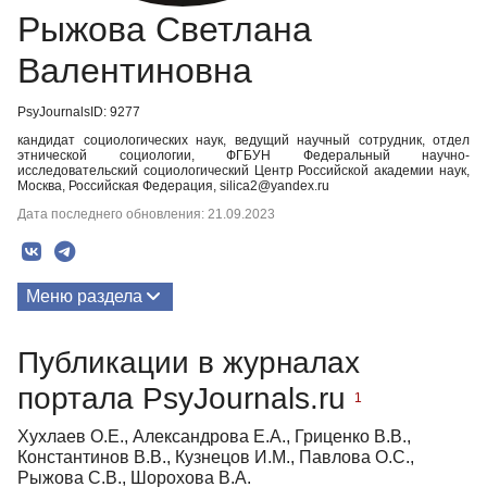
Рыжова Светлана
Валентиновна
PsyJournalsID: 9277
кандидат социологических наук, ведущий научный сотрудник, отдел
этнической социологии, ФГБУН Федеральный научно-
исследовательский социологический Центр Российской академии наук,
Москва, Российская Федерация, silica2@yandex.ru
Дата последнего обновления: 21.09.2023
Меню раздела
Публикации
Публикации в журналах
портала PsyJournals.ru
1
Хухлаев О.Е., Александрова Е.А., Гриценко В.В.,
Константинов В.В., Кузнецов И.М., Павлова О.С.,
Рыжова С.В., Шорохова В.А.