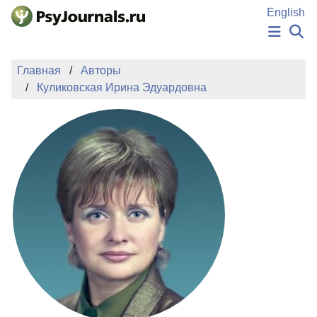
Перейти к основному содержанию
English
НОВОСТИ
Главная
Авторы
ИЗДАНИЯ
Куликовская Ирина Эдуардовна
АВТОРЫ
ПОДАТЬ РУКОПИСЬ
БАЗА ЗНАНИЙ
КЛЮЧЕВЫЕ СЛОВА
Регистрация
Вход