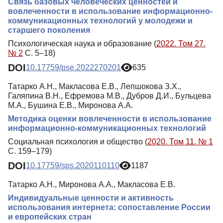
Связь базовых человеческих ценностей и
вовлеченности в использование информационно-
коммуникационных технологий у молодежи и
старшего поколения
Психологическая наука и образование (
2022. Том 27.
№ 2
С. 5–18)
DOI
10.17759/pse.2022270201
635
Татарко А.Н., Макласова Е.В., Лепшокова З.Х.,
Галяпина В.Н., Ефремова М.В., Дубров Д.И., Бульцева
М.А., Бушина Е.В., Миронова А.А.
Методика оценки вовлеченности в использование
информационно-коммуникационных технологий
Социальная психология и общество (
2020. Том 11. № 1
С. 159–179)
DOI
10.17759/sps.2020110110
1187
Татарко А.Н., Миронова А.А., Макласова Е.В.
Индивидуальные ценности и активность
использования интернета: сопоставление России
и европейских стран