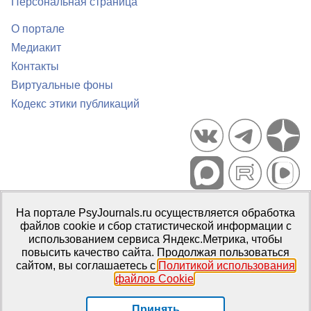
Персональная страница
О портале
Медиакит
Контакты
Виртуальные фоны
Кодекс этики публикаций
Портал психологических изданий PsyJournals.ru, 2007–2026
На портале PsyJournals.ru осуществляется обработка
Правила использования материалов
файлов cookie и сбор статистической информации с
Свидетельство регистрации СМИ
Эл № ФС77-66447 от 14 июля
использованием сервиса Яндекс.Метрика, чтобы
2016 г.
повысить качество сайта. Продолжая пользоваться
сайтом, вы соглашаетесь с
Политикой использования
Издатель:
ФГБОУ ВО МГППУ
файлов Cookie
.
Репозиторий открытого доступа
Принять