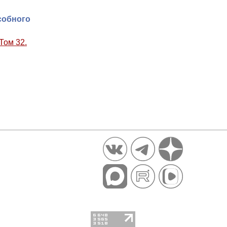
собного
Том 32.