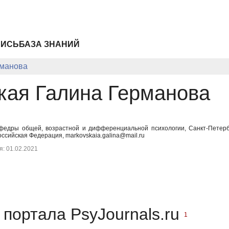
ПИСЬ
БАЗА ЗНАНИЙ
рманова
кая Галина Германова
федры общей, возрастной и дифференциальной психологии, Санкт-Петербу
оссийская Федерация, markovskaia.galina@mail.ru
: 01.02.2021
портала PsyJournals.ru
1