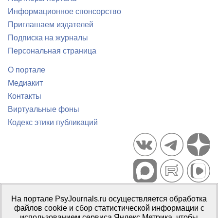
Информационное спонсорство
Приглашаем издателей
Подписка на журналы
Персональная страница
О портале
Медиакит
Контакты
Виртуальные фоны
Кодекс этики публикаций
Портал психологических изданий PsyJournals.ru, 2007–2026
На портале PsyJournals.ru осуществляется обработка
Правила использования материалов
файлов cookie и сбор статистической информации с
Свидетельство регистрации СМИ
Эл № ФС77-66447 от 14 июля
использованием сервиса Яндекс.Метрика, чтобы