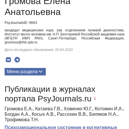
Громова Елена
Анатольевна
PsyJournalsID: 9663
кандидат медицинских наук, зав. отделением лучевой диагностики,
Институт мозга человека им. Н.П. Бехтеревой Российской академии наук
(ФГБУН ИМЧ РАН), Санкт-Петербург, Российская Федерация,
gromova@ihb.spb.ru
Дата последнего обновления: 20.04.2020
Меню раздела
Публикации
Публикации в журналах
портала PsyJournals.ru
1
Громова Е.А., Катаева Г.В., Хоменко Ю.Г., Котомин И.А.,
Богдан А.А., Косых А.В., Рассохин В.В., Беляков Н.А.,
Трофимова Т.Н.
Психоэмоциональное состояние и когнитивные