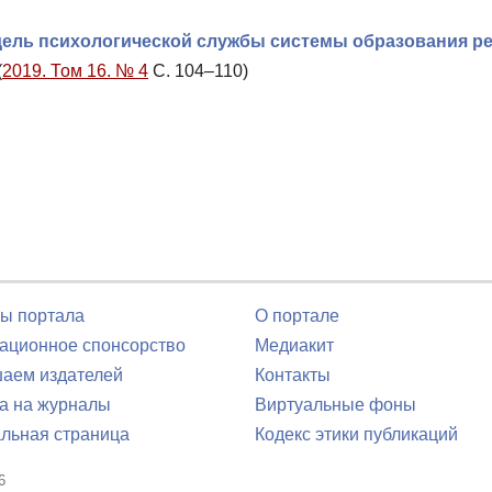
дель психологической службы системы образования р
(
2019. Том 16. № 4
С. 104–110)
ы портала
О портале
ционное спонсорство
Медиакит
аем издателей
Контакты
а на журналы
Виртуальные фоны
льная страница
Кодекс этики публикаций
6