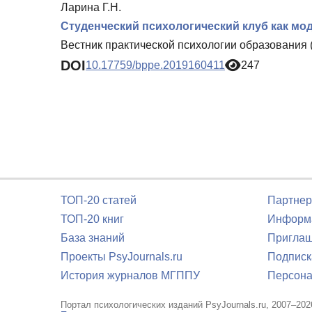
Ларина Г.Н.
Студенческий психологический клуб как мо
Вестник практической психологии образования 
DOI
10.17759/bppe.2019160411
247
ТОП-20 статей
Партнер
ТОП-20 книг
Информа
База знаний
Приглаш
Проекты PsyJournals.ru
Подписк
История журналов МГППУ
Персона
Портал психологических изданий PsyJournals.ru, 2007–202