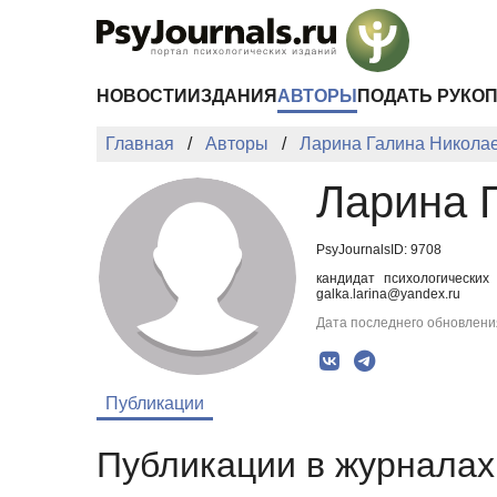
Перейти к основному содержанию
НОВОСТИ
ИЗДАНИЯ
АВТОРЫ
ПОДАТЬ РУКО
Главная
Авторы
Ларина Галина Никола
Ларина 
PsyJournalsID: 9708
кандидат психологических
galka.larina@yandex.ru
Дата последнего обновления
Публикации
Публикации в журналах 