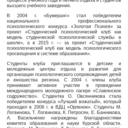
процессе учебного года и летнего отдыха и студентов
высшего учебного заведения.
В
2004
г. «Бумеранг» стал победителем
национального профессионального
психологического конкурса «Золотая Психея» за
проект «Студенческий психологический клуб как
модель студенческой психологической службы в
школе», а в
2015
г.
—
за проект «Студенческий
психологический клуб как модель психологического
просвещения в системе образования».
Студенты клуба приглашаются в детские и
молодежные центры отдыха и развития для
организации психологического сопровождения детей
и юношества региона. С
2004
г. члены клуба
принимают активное участие в проведении
международного молодежного лагеря «Славянское
содружество». Студентка О. Ов­сянникова стала
победителем конкурса «Лучший вожатый», который
проходил в
2006
г. в ВДЦ «Орленок». Студенты М.
Логвинова, Т. Логвинова, К. Петросян, Е. Банникова,
А. Васильченко награждены благодарностями
комитета образования и науки Курской области.