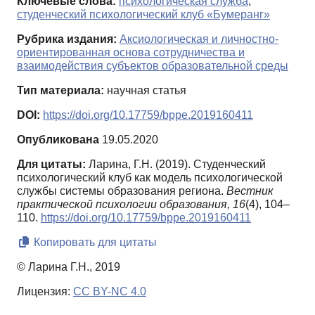
Ключевые слова:
психологическая служба
,
студенческий психологический клуб «Бумеранг»
Рубрика издания:
Аксиологическая и личностно-
ориентированная основа сотрудничества и
взаимодействия субъектов образовательной среды
Тип материала:
научная статья
DOI:
https://doi.org/10.17759/bppe.2019160411
Опубликована
19.05.2020
Для цитаты:
Ларина, Г.Н. (2019). Студенческий
психологический клуб как модель психологической
службы системы образования региона.
Вестник
практической психологии образования,
16
(4), 104–
110.
https://doi.org/10.17759/bppe.2019160411
Копировать для цитаты
© Ларина Г.Н., 2019
Лицензия:
CC BY-NC 4.0