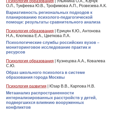
Психология образования
|
Ульянина О.А., Юрчук
О.Л., Тукфеева Ю.В., Трофимова А.П., Розвезева А.К.
Вариативность региональных подходов к
планированию психолого-педагогической
помощи: результаты сравнительного анализа
Психология образования
|
Ерицян К.Ю., Антонова
Н.А., Клопкова Е.А., Цветкова Л.А.
Психологические службы российских вузов –
мониторинговое исследование практик и
ресурсов
Психология образования
|
Кузнецова А.А., Ковалева
С.Ю.
Образ школьного психолога в системе
образования города Москвы
Психология развития
|
Юзар В.В., Карпова Н.В.
Метаанализ распространенности
интернализированных расстройств у детей,
подвергшихся влиянию вооруженных
конфликтов