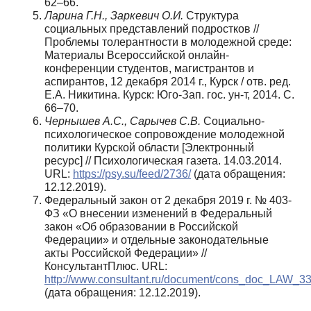
62–66.
Ларина Г.Н., Заркевич О.И.
Структура
социальных представлений подростков //
Проблемы толерантности в молодежной среде:
Материалы Всероссийской онлайн-
конференции студентов, магистрантов и
аспирантов, 12 декабря 2014 г., Курск / отв. ред.
Е.А. Никитина. Курск: Юго-Зап. гос. ун-т, 2014. С.
66–70.
Чернышев А.С., Сарычев С.В.
Социально-
психологическое сопровождение молодежной
политики Курской области [Электронный
ресурс] // Психологическая газета. 14.03.2014.
URL:
https://psy.su/feed/2736/
(дата обращения:
12.12.2019).
Федеральный закон от 2 декабря 2019 г. № 403-
ФЗ «О внесении изменений в Федеральный
закон «Об образовании в Российской
Федерации» и отдельные законодательные
акты Российской Федерации» //
КонсультантПлюс. URL:
http://www.consultant.ru/document/cons_doc_LAW_3
(дата обращения: 12.12.2019).