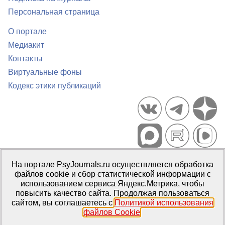
Персональная страница
О портале
Медиакит
Контакты
Виртуальные фоны
Кодекс этики публикаций
Портал психологических изданий PsyJournals.ru, 2007–2026
На портале PsyJournals.ru осуществляется обработка
Правила использования материалов
файлов cookie и сбор статистической информации с
Свидетельство регистрации СМИ
Эл № ФС77-66447 от 14 июля
использованием сервиса Яндекс.Метрика, чтобы
2016 г.
повысить качество сайта. Продолжая пользоваться
сайтом, вы соглашаетесь с
Политикой использования
Издатель:
ФГБОУ ВО МГППУ
файлов Cookie
.
Репозиторий открытого доступа