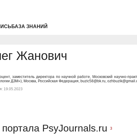
ПИСЬ
БАЗА ЗНАНИЙ
лег Жанович
доцент, заместитель директора по научной работе, Московский научно-прак
огии ДЗМ»), Москва, Российская Федерация, buzic58@bk.ru, ozhbuzik@gmail
: 19.05.2023
портала PsyJournals.ru
3