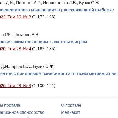
тов Д.И., Пинегин А.Р., Ивашиненко Л.В., Бузик О.Ж.
проспективного мышления» в русскоязычной выборке
022. Том 30. № 3
С. 172–193)
а Р.К., Потапов В.В.
логическим влечением к азартным играм
020. Том 28. № 4
С. 167–185)
 Д.И., Брюн Е.А., Бузик О.Ж.
иентов с синдромом зависимости от психоактивных ве
020. Том 28. № 3
С. 100–121)
ы портала
О портале
ционное спонсорство
Медиакит