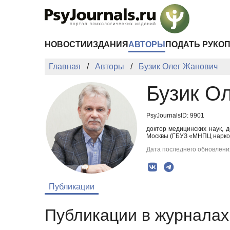
Перейти к основному содержанию
НОВОСТИ
ИЗДАНИЯ
АВТОРЫ
ПОДАТЬ РУКО
Главная
Авторы
Бузик Олег Жанович
Бузик О
PsyJournalsID: 9901
доктор медицинских наук, 
Москвы (ГБУЗ «МНПЦ наркол
Дата последнего обновления
Публикации
Публикации в журналах 