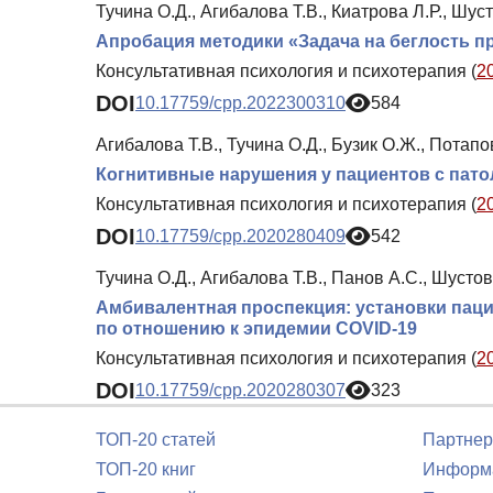
Тучина О.Д., Агибалова Т.В., Киатрова Л.Р., Шус
Апробация методики «Задача на беглость 
Консультативная психология и психотерапия (
2
DOI
10.17759/cpp.2022300310
584
Агибалова Т.В., Тучина О.Д., Бузик О.Ж., Потапов
Когнитивные нарушения у пациентов с пато
Консультативная психология и психотерапия (
2
DOI
10.17759/cpp.2020280409
542
Тучина О.Д., Агибалова Т.В., Панов А.С., Шустов
Амбивалентная проспекция: установки пац
по отношению к эпидемии COVID-19
Консультативная психология и психотерапия (
2
DOI
10.17759/cpp.2020280307
323
ТОП-20 статей
Партнер
ТОП-20 книг
Информа